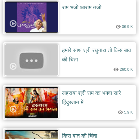
दयाल
राम भजो आराम तजो
भजन
bawa
lal
dayal
bhajans
36.9 K
शनि
देव
हमारे साथ श्री रघुनाथ तो किस बात
भजन
shani
की चिंता
dev
bhajans
260.0 K
आज
का
भजन
लहराया श्री राम का भगवा सारे
bhajan
of
the
हिंदुस्तान में
day
5.9 K
भजन
जोड़ें
add
bhajans
किस बात की चिंता