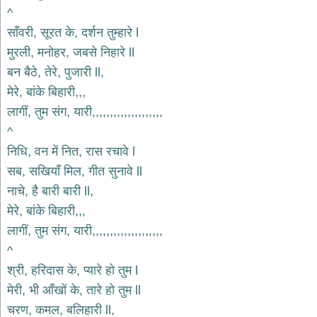
भजन
^
hanuman
साँवरी, सूरत के, दर्शन तुम्हारे l
bhajans
मुरली, मनोहर, जबसे निहारे ll
साईं
बन बैठे, तेरे, पुजारी ll,
भजन
sai
मेरे, बांके बिहारी,,,
bhajans
लागीं, तुम संग, यारी,,,,,,,,,,,,,,,,,,,,
जैन
^
भजन
jain
निधि, वन में नित, रास रचावे l
bhajans
सब, सखियाँ मिल, गीत सुनावे ll
दुर्गा
नाचे, है बारी बारी ll,
भजन
मेरे, बांके बिहारी,,,
durga
bhajans
लागीं, तुम संग, यारी,,,,,,,,,,,,,,,,,,,,
गणेश
^
भजन
श्री, हरिदास के, प्यारे हो तुम l
ganesh
bhajans
मेरी, भी आँखों के, तारे हो तुम ll
राम
चरण, कमल, बलिहारी ll,