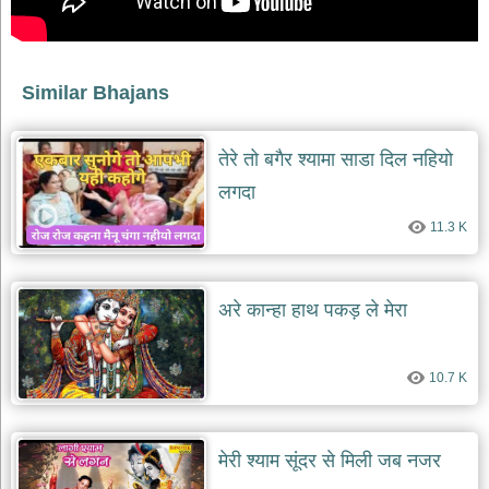
देश
भक्ति
भजन
Similar Bhajans
patriotic
bhajans
खाटू
तेरे तो बगैर श्यामा साडा दिल नहियो
श्याम
लगदा
भजन
khatu
11.3 K
shaym
bhajans
रानी
अरे कान्हा हाथ पकड़ ले मेरा
सती
दादी
भजन
rani
10.7 K
sati
dadi
bhajans
बावा
मेरी श्याम सूंदर से मिली जब नजर
लाल