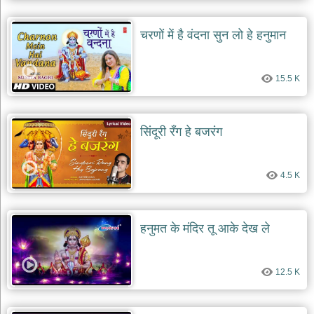
चरणों में है वंदना सुन लो हे हनुमान
15.5 K
सिंदूरी रँग हे बजरंग
4.5 K
हनुमत के मंदिर तू आके देख ले
12.5 K