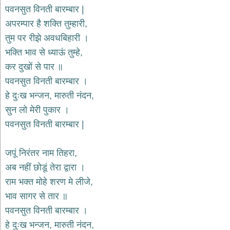
भजन
पवनसुत विनती बारम्बार |
hanuman
अपरम्पार है शक्ति तुम्हारी,
bhajans
तुम पर रीझे अवधबिहारी ।
साईं
भक्ति भाव से ध्याऊं तुम्हे,
भजन
sai
कर दुखों से पार ॥
bhajans
पवनसुत विनती बारम्बार ।
जैन
हे दुःख भन्जन, मारुती नंदन,
भजन
jain
सुन लो मेरी पुकार ।
bhajans
पवनसुत विनती बारम्बार |
दुर्गा
भजन
जपूं निरंतर नाम तिहरा,
durga
bhajans
अब नहीं छोडूं तेरा द्वारा ।
गणेश
राम भक्त मोहे शरण मे लीजे,
भजन
भाव सागर से तार ॥
ganesh
bhajans
पवनसुत विनती बारम्बार ।
राम
हे दुःख भन्जन, मारुती नंदन,