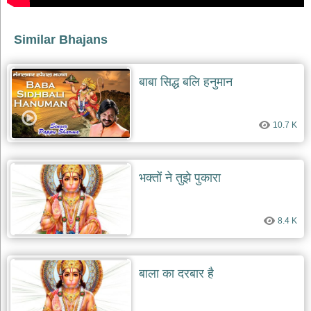
देश
भक्ति
Similar Bhajans
भजन
patriotic
bhajans
बाबा सिद्ध बलि हनुमान
खाटू
श्याम
10.7 K
भजन
khatu
shaym
bhajans
भक्तों ने तुझे पुकारा
रानी
सती
दादी
8.4 K
भजन
rani
sati
dadi
bhajans
बाला का दरबार है
बावा
लाल