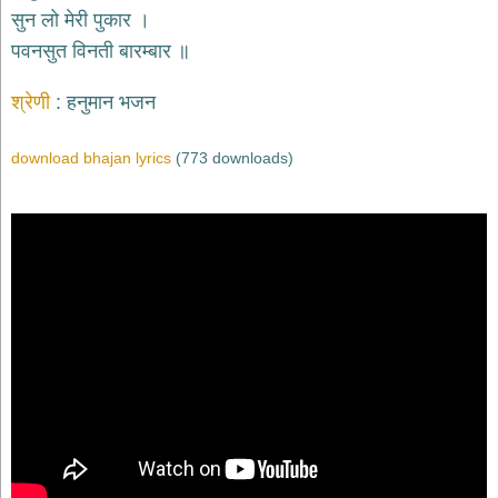
भजन
सुन लो मेरी पुकार ।
raam
bhajans
पवनसुत विनती बारम्बार ॥
गुरुदेव
भजन
श्रेणी
हनुमान भजन
gurudev
bhajans
download bhajan lyrics
(773 downloads)
विविध
भजन
miscellaneous
bhajans
विष्णु
भजन
vishnu
bhajans
बाबा
बालक
नाथ
भजन
baba
balak
nath
bhajans