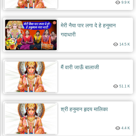
दयाल
9.9 K
भजन
bawa
lal
dayal
मेरी नैया पार लगा दे हे हनुमान
bhajans
गदाधारी
शनि
देव
14.5 K
भजन
shani
dev
bhajans
मैं वारी जाऊँ बालाजी
आज
का
भजन
51.1 K
bhajan
of
the
day
श्री हनुमान हृदय मालिका
भजन
जोड़ें
add
4.4 K
bhajans