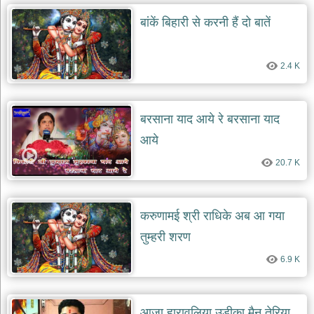
बांकें बिहारी से करनी हैं दो बातें
देश
भक्ति
भजन
2.4 K
patriotic
bhajans
खाटू
श्याम
बरसाना याद आये रे बरसाना याद
भजन
आये
khatu
shaym
bhajans
20.7 K
रानी
सती
दादी
करुणामई श्री राधिके अब आ गया
भजन
तुम्हरी शरण
rani
sati
dadi
6.9 K
bhajans
बावा
लाल
आजा हारावलिया उडीका मैनु तेरिया