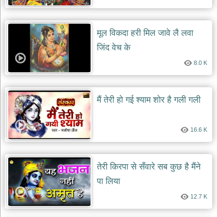
मूल विकदा हरी मिल जावे लै लवा
जिंद वेच के
8.0 K
मैं तेरी हो गई श्याम शोर है गली गली
16.6 K
तेरी किरपा से सँवारे सब कुछ है मैंने
पा लिया
12.7 K