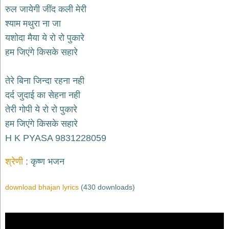
भजन
रुल जायेगी जींद कली मेरी
hanuman
श्याम मथुरा ना जा
bhajans
यशोदा मैया ये रो रो पुकारे
साईं
हम जिएंगे किसके सहारे
भजन
sai
bhajans
तेरे बिना जिन्दा रहना नही
जैन
दर्द जुदाई का सेहना नही
भजन
jain
तेरी गोपी ये रो रो पुकारे
bhajans
हम जिएंगे किसके सहारे
दुर्गा
H K PYASA 9831228059
भजन
durga
bhajans
श्रेणी
कृष्ण भजन
गणेश
भजन
download bhajan lyrics
(430 downloads)
ganesh
bhajans
राम