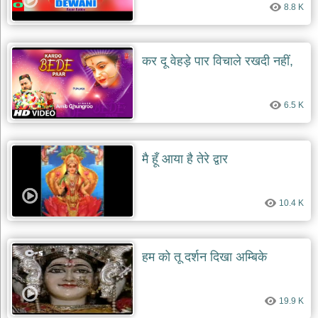
8.8 K
देश
भक्ति
भजन
कर दू वेहड़े पार विचाले रखदी नहीं,
patriotic
bhajans
खाटू
6.5 K
श्याम
भजन
khatu
shaym
मै हूँ आया है तेरे द्वार
bhajans
रानी
सती
10.4 K
दादी
भजन
rani
sati
हम को तू दर्शन दिखा अम्बिके
dadi
bhajans
बावा
19.9 K
लाल