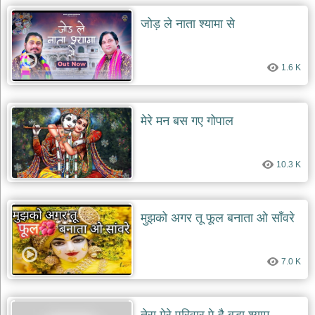
जोड़ ले नाता श्यामा से
देश
भक्ति
भजन
patriotic
1.6 K
bhajans
खाटू
श्याम
मेरे मन बस गए गोपाल
भजन
khatu
shaym
bhajans
10.3 K
रानी
सती
दादी
मुझको अगर तू फूल बनाता ओ साँवरे
भजन
rani
sati
dadi
7.0 K
bhajans
बावा
लाल