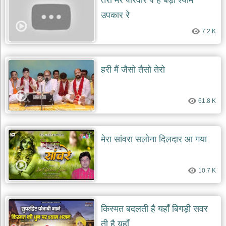
तेरा मेरे परिवार पे है बड़ा श्याम
दयाल
उपकार रे
भजन
bawa
lal
7.2 K
dayal
bhajans
शनि
हरी मैं जैसो तैसो तेरो
देव
भजन
shani
dev
61.8 K
bhajans
आज
का
मेरा सांवरा सलोना दिलदार आ गया
भजन
bhajan
of
the
day
10.7 K
भजन
जोड़ें
किस्मत बदलती है यहाँ बिगड़ी सवर
add
bhajans
ती है यहाँ