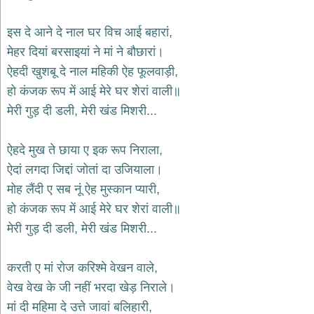
भजन
hanuman
इस दे आने दे नाल घर विच आई बहारां,
bhajans
मेहर दियां बरसाइयां ने मां ने बौछारां।
साईं
ऐहदी खुशबू दे नाल महिकी ऐह फूलवाड़ी,
भजन
sai
हो कंजक रूप में आई मेरे घर शेरां वाली॥
bhajans
मेरी गुड़ दी डली, मेरी खंड मिशरी...
जैन
भजन
jain
ऐहदे मुख ते छाया ए इक रूप निराला,
bhajans
ऐदां लगदा जिद्दां जोतां दा उजियाला।
दुर्गा
मोह लैंदी ए सब नूं ऐह मुस्कान प्यारी,
भजन
हो कंजक रूप में आई मेरे घर शेरां वाली॥
durga
bhajans
मेरी गुड़ दी डली, मेरी खंड मिशरी...
गणेश
भजन
करती ए मां रोज करिश्मे वेखन वाले,
ganesh
bhajans
वेख वेख के जी नहीं भरदा खेड़ निराले।
राम
मां दी महिमा दे उत्ते जावां बलिहारी,