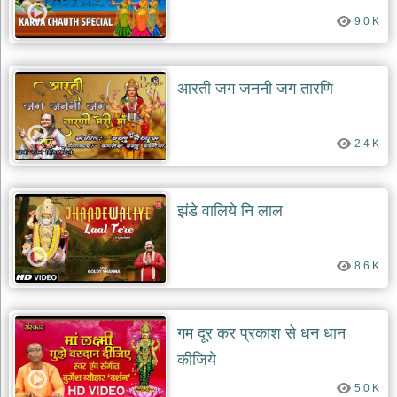
9.0 K
आरती जग जननी जग तारणि
2.4 K
झंडे वालिये नि लाल
8.6 K
गम दूर कर प्रकाश से धन धान
कीजिये
5.0 K