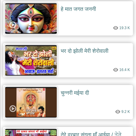
हे मात जगत जननी
19.3 K
भर दो झोली मेरी शेरोवाली
16.4 K
चुन्नरी मईया दी
9.2 K
तेरे दरबार संगता माँ आईया / ਤੇਰੇ