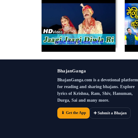
जागीजी दिवला री ज्योता जागी माँ
BhajanGanga
BhajanGanga.com is a devotional platform
for reading and sharing bhajans. Explore
lyrics of Krishna, Ram, Shiv, Hanuman,
Durga, Sai and many more.
📱 Get the App
➕ Submit a Bhajan