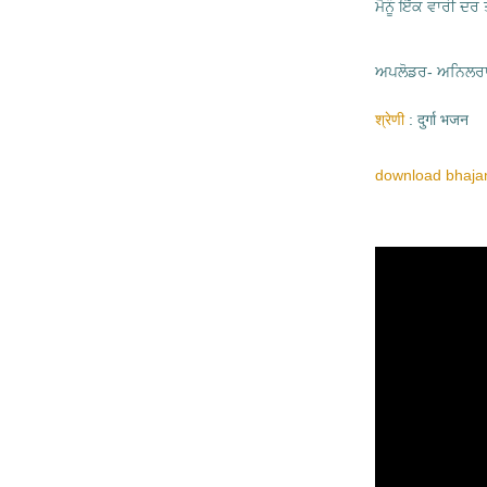
ਮੈਨੂੰ ਇੱਕ ਵਾਰੀ ਦਰ ਤ
ਅਪਲੋਡਰ- ਅਨਿਲਰਾ
श्रेणी
दुर्गा भजन
download bhajan