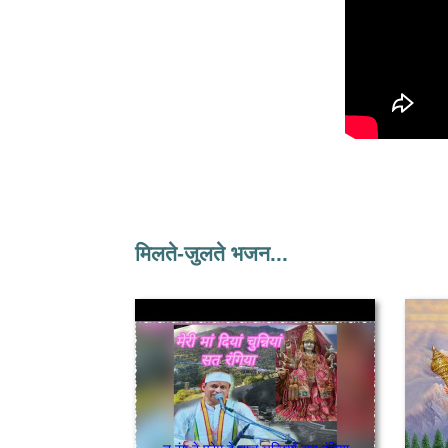
मिलते-जुलते भजन...