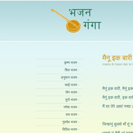
मैनू इक बारी 
कृष्ण भजन
mainu ik baari dar t
शिव भजन
हनुमान भजन
साईं भजन
मैनूं इक वारी, मैनूं इ
जैन भजन
मैनूं इक वारी, इक वारी
दुर्गा भजन
मैं दर तेरे आवां नच्दा
गणेश भजन
राम भजन
गुरुदेव भजन
जिन्हानूं बुलावे माँ तूं 
विविध भजन