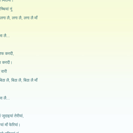
ां मिठियाँ।
च्चियां नूं
 लगा लै, लगा लै, लगा लै माँ
।
ला लै...
माफ करदी,
आप करदी।
क वारी
िठा लै, बिठा लै, बिठा लै माँ
।
ला लै...
ं जुदाइयां तेरीयां,
ां माँ फेरियां।