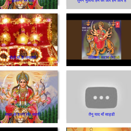
झोलियाँ भर देती
तुमने भुलाया हम को और हम आये है
बोलो माँ के जयकारे
तक्किया सहारा तेरा
बघवा के हावय तोर सवारी
तैनू याद माँ साड्डी