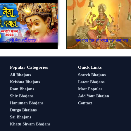
मेरी मैया बड़ी दयाल
चल चला चल ओ भगता चल चला चल
Popular Categories
Quick Links
All Bhajans
Search Bhajans
Krishna Bhajans
Latest Bhajans
Ram Bhajans
Most Popular
Shiv Bhajans
Add Your Bhajan
Hanuman Bhajans
Contact
Durga Bhajans
Sai Bhajans
Khatu Shyam Bhajans