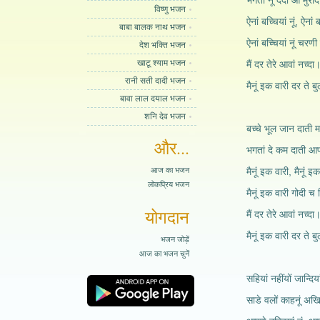
भगतां नूं देंदी आं मुराद
विष्णु भजन
ऐनां बच्चियां नूं, ऐनां ब
बाबा बालक नाथ भजन
ऐनां बच्चियां नूं चरणी
देश भक्ति भजन
खाटू श्याम भजन
मैं दर तेरे आवां नच्दा
रानी सती दादी भजन
मैनूं इक वारी दर ते बु
बावा लाल दयाल भजन
शनि देव भजन
बच्चे भूल जान दाती 
और...
भगतां दे कम दाती 
आज का भजन
मैनूं इक वारी, मैनूं इ
लोकप्रिय भजन
मैनूं इक वारी गोदी च ब
योगदान
मैं दर तेरे आवां नच्दा
मैनूं इक वारी दर ते बु
भजन जोड़ें
आज का भजन चुनें
सहियां नहींयों जान्दिया
साडे वलों काहनूं अखिय