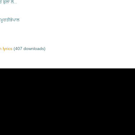
ੇ ਬੁਲਾ ਲੈ...
ਮੂਰਤੀਭੋਪਾਲ
 lyrics
(407 downloads)