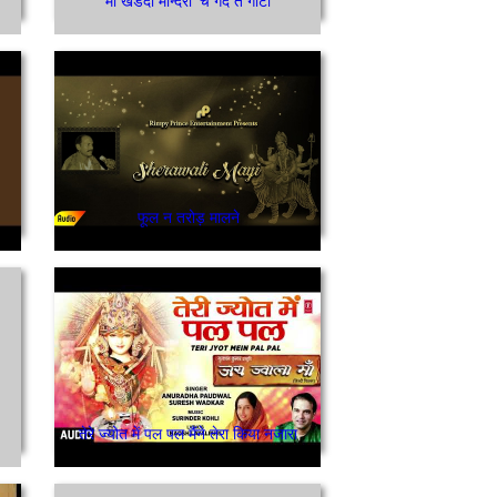
माँ खेडदी मन्दिरा 'च गेंद ते गोटी
फूल न तरोड़ मालने
तेरे ज्योत में पल पल मैंने तेरा किया नजारा