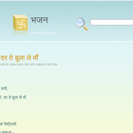
भजन
Devotional Songs
दर ते बुला ले माँ
e bula le maa main dar tere aavan nachda
क वारी,
, दर ते बुला लै माँ
।
पावे चिट्ठियाँ,