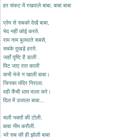
भजन
हर संकट में रखवाले बाबा. बाबा बाबा
hanuman
bhajans
प्रेम से सबको देखें बाबा,
साईं
भेद नहीं कोई करते.
भजन
sai
राम नाम बुलवाते सबसे,
bhajans
सबके दुखड़े हरते.
जैन
जहाँ दृष्टि है डाली .
भजन
jain
मिट जाए रात काली
bhajans
कभी भेजे न खाली बाबा।
दुर्गा
जिनका मंदिर निराला.
भजन
वही कैंची धाम वाला करे।
durga
bhajans
दिल में उजाला बाबा...
गणेश
भजन
चली भक्तों की टोली.
ganesh
bhajans
बाबा नीम करौली.
राम
भरे सब की ही झोली बाबा