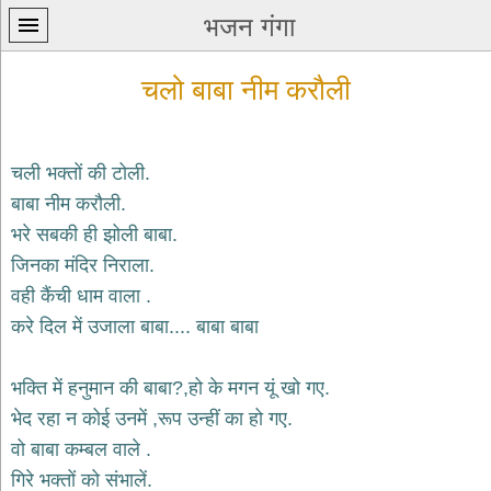
भजन गंगा
चलो बाबा नीम करौली
चली भक्तों की टोली.
बाबा नीम करौली.
प्रथम
भरे सबकी ही झोली बाबा.
पन्ना
home
जिनका मंदिर निराला.
कृष्ण
वही कैंची धाम वाला .
भजन
करे दिल में उजाला बाबा.... बाबा बाबा
krishna
bhajans
भक्ति में हनुमान की बाबा?,हो के मगन यूं खो गए.
शिव
भजन
भेद रहा न कोई उनमें ,रूप उन्हीं का हो गए.
shiv
वो बाबा कम्बल वाले .
bhajans
गिरे भक्तों को संभालें.
हनुमान