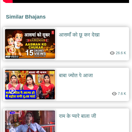
देश
भक्ति
Similar Bhajans
भजन
patriotic
bhajans
आसमाँ को छू कर देखा
खाटू
श्याम
26.6 K
भजन
khatu
shaym
bhajans
बाबा ज्योत पे आजा
रानी
सती
दादी
7.6 K
भजन
rani
sati
dadi
bhajans
राम के प्यारे बाला जी
बावा
लाल