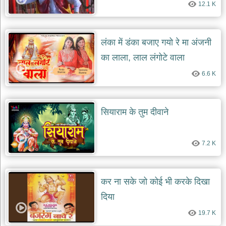
दयाल
12.1 K
भजन
bawa
lal
dayal
लंका में डंका बजाए गयो रे मा अंजनी
bhajans
का लाला, लाल लंगोटे वाला
शनि
देव
6.6 K
भजन
shani
dev
bhajans
सियाराम के तुम दीवाने
आज
का
भजन
7.2 K
bhajan
of
the
day
कर ना सके जो कोई भी करके दिखा
भजन
दिया
जोड़ें
add
19.7 K
bhajans