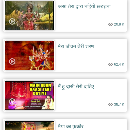
असां तेरा द्वारा नहियो छडड़ना
20.8 K
मेरा जीवन तेरी शरण
62.4 K
मैं हु दासी तेरी दातिए
38.7 K
मैया का फ़कीर