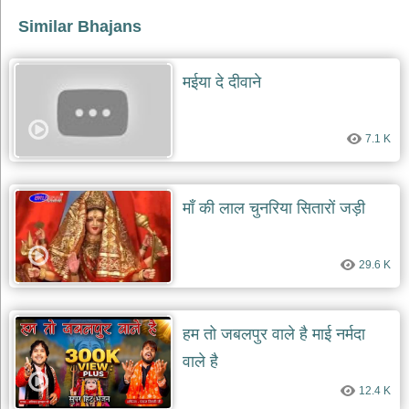
दयाल
Similar Bhajans
भजन
bawa
lal
dayal
bhajans
मईया दे दीवाने
शनि
देव
7.1 K
भजन
shani
dev
bhajans
माँ की लाल चुनरिया सितारों जड़ी
आज
का
भजन
29.6 K
bhajan
of
the
day
हम तो जबलपुर वाले है माई नर्मदा
भजन
जोड़ें
वाले है
add
bhajans
12.4 K