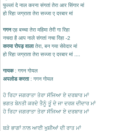
भजन
फुल्लां दे नाल करना संगतां तेरा आर सिंगार मां
hanuman
हो रिहा जग्राता तेरा सज्जा ए दरबार मां
bhajans
साईं
गगन
एह बच्चा तेरा महिमा तेरी गा रिहा
भजन
sai
नचदा है आप नाले संगतां नचा रिहा -2
bhajans
करमा रोपड़ वाला
तेरा, बन गया सेवेदार मां
जैन
हो रिहा जग्राता तेरा सज्जा ए दरबार मां ....
भजन
jain
bhajans
गायक
: गगन गोयल
दुर्गा
अपलोड करता
: गगन गोयल
भजन
durga
bhajans
ਹੋ ਰਿਹਾ ਜਗਰਾਤਾ ਤੇਰਾ ਸੱਜਿਆ ਏ ਦਰਬਾਰ ਮਾਂ
गणेश
ਭਗਤ ਬੇਨਤੀ ਕਰਦੇ ਤੈਨੂੰ ਤੂੰ ਦੇ ਜਾ ਦਰਸ਼ ਦੀਦਾਰ ਮਾਂ
भजन
ਹੋ ਰਿਹਾ ਜਗਰਾਤਾ ਤੇਰਾ ਸੱਜਿਆ ਏ ਦਰਬਾਰ ਮਾਂ
ganesh
bhajans
राम
ਬੜੇ ਭਾਗਾਂ ਨਾਲ ਆਈ ਖੁਸ਼ੀਆਂ ਦੀ ਰਾਤ ਮਾਂ