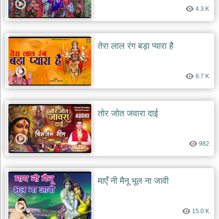
4.3 K
तेरा लाल रंग बड़ा प्यारा है
8.7 K
तोर जोत जवारा दाई
982
माएँ नी मैनू भूल ना जावी
15.0 K