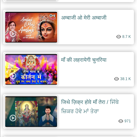
अम्बाजी ओ मेरी अम्बाजी
8.7 K
माँ की लहरायेगी चुनरिया
38.1 K
जिथे ज़िक्र होवे माँ तेरा / ਜਿੱਥੇ
ਜ਼ਿਕਰ ਹੋਵੇ ਮਾਂ ਤੇਰਾ
971