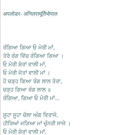
भजन
raam
bhajans
अपलोडर- अनिलरामूर्तिभोपाल
गुरुदेव
भजन
gurudev
bhajans
विविध
ਰੰਗਿਆ ਗਿਆ ਓ ਮੇਰੀ ਮਾਂ,
भजन
ਤੇਰੇ ਰੰਗ ਵਿੱਚ ਰੰਗਿਆ ਗਿਆ ।
miscellaneous
bhajans
ਓ ਮੇਰੀ ਸ਼ੇਰਾਂ ਵਾਲੀ ਮਾਂ,
ਓ ਮੇਰੀ ਜੋਤਾਂ ਵਾਲੀ ਮਾਂ ।
विष्णु
भजन
ਹੋ ਚੜ੍ਹ ਗਿਆ ਰੰਗ ਲਾਲ ਤੇਰਾ,
vishnu
bhajans
ਚੜ੍ਹ ਗਿਆ ਰੰਗ ਲਾਲ ॥
ਰੰਗਿਆ, ਗਿਆ ਓ ਮੇਰੀ ਮਾਂ...
बाबा
बालक
नाथ
ਸੂਹਾ ਸੂਹਾ ਚੋਲਾ ਅੰਗ ਵਿਰਾਜੇ,
भजन
ਹੀਰਿਆਂ ਜੜਿਆ ਮਾਂ ਚੁੰਨਰੀ ਸਾਜੇ ।
baba
balak
ਓ ਮੇਰੀ ਸ਼ੇਰਾਂ ਵਾਲੀ ਮਾਂ,
nath
bhajans