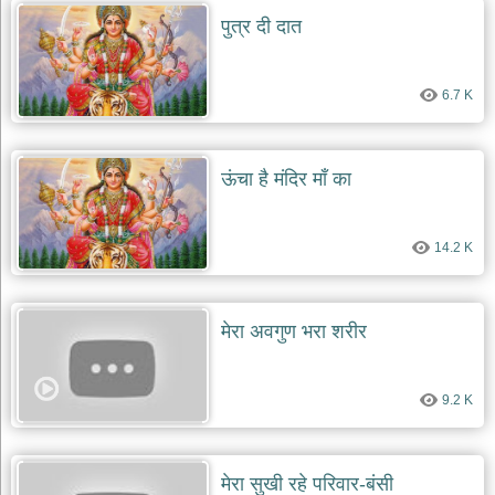
पुत्र दी दात
6.7 K
ऊंचा है मंदिर माँ का
14.2 K
मेरा अवगुण भरा शरीर
9.2 K
मेरा सुखी रहे परिवार-बंसी