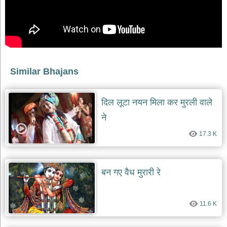
देश
भक्ति
भजन
patriotic
bhajans
Similar Bhajans
खाटू
श्याम
भजन
दिल लूटा नयन मिला कर मुरली वाले
khatu
shaym
bhajans
ने
रानी
17.3 K
सती
दादी
भजन
बन गए वैध मुरारी रे
rani
sati
dadi
bhajans
11.6 K
बावा
लाल