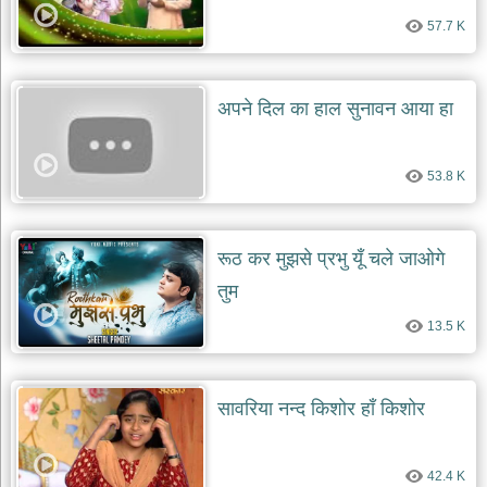
57.7 K
अपने दिल का हाल सुनावन आया हा
53.8 K
रूठ कर मुझसे प्रभु यूँ चले जाओगे
तुम
13.5 K
सावरिया नन्द किशोर हाँ किशोर
42.4 K