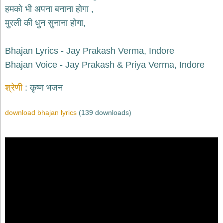
भजन
हमको भी अपना बनाना होगा ,
raam
bhajans
मुरली की धुन सुनाना होगा,
गुरुदेव
भजन
Bhajan Lyrics - Jay Prakash Verma, Indore
gurudev
bhajans
Bhajan Voice - Jay Prakash & Priya Verma, Indore
विविध
श्रेणी
कृष्ण भजन
भजन
miscellaneous
bhajans
download bhajan lyrics
(139 downloads)
विष्णु
भजन
vishnu
bhajans
बाबा
बालक
नाथ
भजन
baba
balak
nath
bhajans