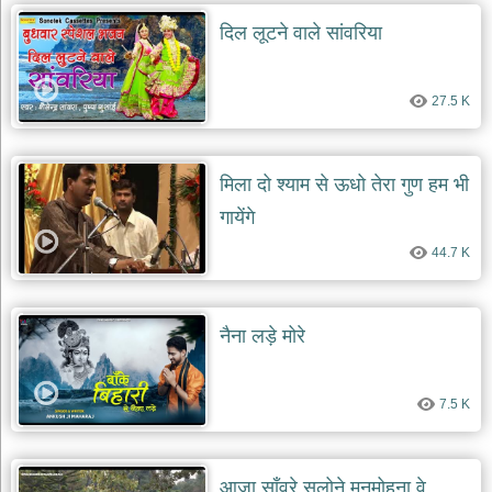
दयाल
दिल लूटने वाले सांवरिया
भजन
bawa
lal
dayal
bhajans
27.5 K
शनि
देव
भजन
मिला दो श्याम से ऊधो तेरा गुण हम भी
shani
dev
गायेंगे
bhajans
44.7 K
आज
का
भजन
bhajan
नैना लड़े मोरे
of
the
day
7.5 K
भजन
जोड़ें
add
bhajans
आजा साँवरे सलोने मनमोहना वे