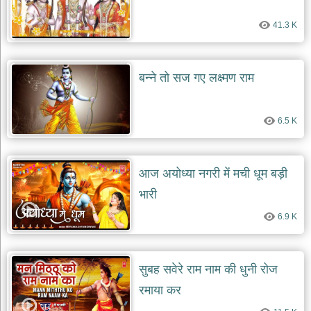
देश
41.3 K
भक्ति
भजन
patriotic
bhajans
बन्ने तो सज गए लक्ष्मण राम
खाटू
श्याम
6.5 K
भजन
khatu
shaym
bhajans
आज अयोध्या नगरी में मची धूम बड़ी
रानी
भारी
सती
दादी
6.9 K
भजन
rani
sati
dadi
bhajans
सुबह सवेरे राम नाम की धुनी रोज
बावा
रमाया कर
लाल