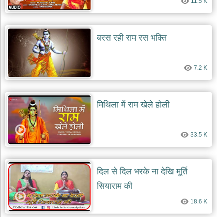
11.5 K
दयाल
भजन
bawa
lal
dayal
बरस रही राम रस भक्ति
bhajans
शनि
देव
7.2 K
भजन
shani
dev
bhajans
मिथिला में राम खेले होली
आज
का
33.5 K
भजन
bhajan
of
the
day
दिल से दिल भरके ना देखि मूर्ति
भजन
सियाराम की
जोड़ें
add
18.6 K
bhajans