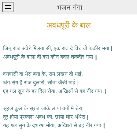
भजन गंगा
अवधपूरी के बाल
जिनू राज सवेरे मिलना सी, एक रात दे विच वो फ़कीर भया |
अवधपूरी के बाला दी दस कौन बदल तकदीर गया ||
प्रथम
पन्ना
home
वनवासी दा भेस बना के, राम लखन दो भाई,
कृष्ण
अंग-संग है राज दुलारी, सीता जैसी माई |
भजन
एह गल सुन के हर दिल रोया, अखिओं से बह नीर गया ||
krishna
bhajans
सूरज कुल के सूरज जाके लाया वनों मे डेरा,
शिव
भजन
दूर होया प्रकाश अवध का, छाया घोर अँधेरा |
shiv
यह गल सुन के दशरथ मोया, अखिओं से बह नीर गया ||
bhajans
हनुमान