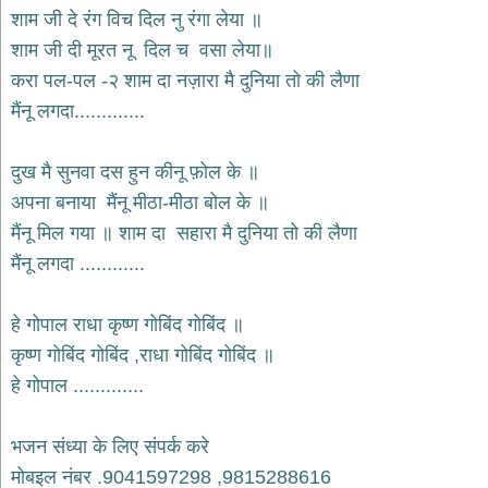
भजन
शाम जी दे रंग विच दिल नु रंगा लेया ॥
hanuman
शाम जी दी मूरत नू दिल च वसा लेया॥
bhajans
करा पल-पल -२ शाम दा नज़ारा मै दुनिया तो की लैणा
साईं
मैंनू लगदा.............
भजन
sai
bhajans
दुख मै सुनवा दस हुन कीनू फ़ोल के ॥
जैन
अपना बनाया मैंनू मीठा-मीठा बोल के ॥
भजन
jain
मैंनू मिल गया ॥ शाम दा सहारा मै दुनिया तो की लैणा
bhajans
मैंनू लगदा ............
दुर्गा
भजन
हे गोपाल राधा कृष्ण गोबिंद गोबिंद ॥
durga
bhajans
कृष्ण गोबिंद गोबिंद ,राधा गोबिंद गोबिंद ॥
गणेश
हे गोपाल .............
भजन
ganesh
bhajans
भजन संध्या के लिए संपर्क करे
राम
मोबइल नंबर .9041597298 ,9815288616