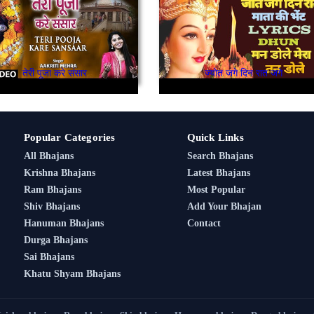
तेरी पूजा करे संसार
ज्योत जगे दिन रात जगे
Popular Categories
Quick Links
All Bhajans
Search Bhajans
Krishna Bhajans
Latest Bhajans
Ram Bhajans
Most Popular
Shiv Bhajans
Add Your Bhajan
Hanuman Bhajans
Contact
Durga Bhajans
Sai Bhajans
Khatu Shyam Bhajans