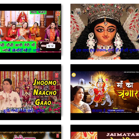
मैं तो दौड़ी दौड़ी आयी
इक तारा इक रुक्मण दोनों ही माँ की पुजार
झूमो नाचो गाओ सारे खुशिया
सजाया है सुंदर दरबार