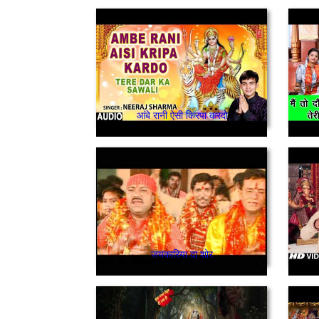
आंबे रानी ऐसी किरपा करदो
जयकारिया दा शोर