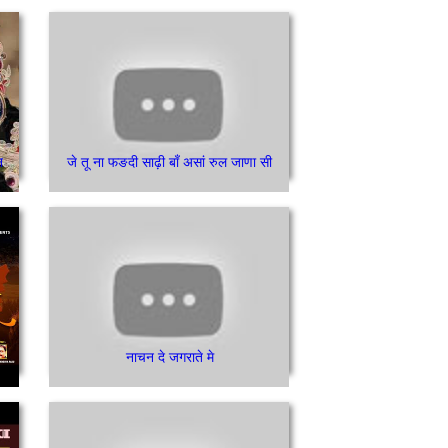
न
जे तू ना फङदी साढ़ी बाँ असां रुल जाणा सी
नाचन दे जगराते मे