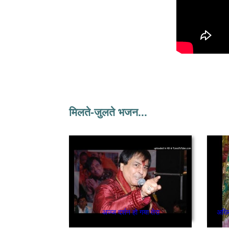
मिलते-जुलते भजन...
अज्ज दर्शन हो गया तेरा
अख्ख