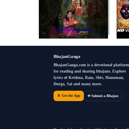
इक नजर मेहर दी तक लै
BhajanGanga
BhajanGanga.com is a devotional platform
for reading and sharing bhajans. Explore
lyrics of Krishna, Ram, Shiv, Hanuman,
Durga, Sai and many more.
📱 Get the App
➕ Submit a Bhajan