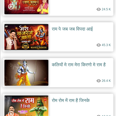
देश
24.5 K
भक्ति
भजन
patriotic
bhajans
राम पे जब जब विपदा आई
खाटू
श्याम
45.3 K
भजन
khatu
shaym
bhajans
कलियों मे राम मेरा किरणो मे राम है
रानी
सती
दादी
26.4 K
भजन
rani
sati
dadi
bhajans
रोम रोम में राम है जिनके
बावा
लाल