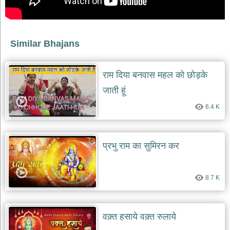
भजन
raam
bhajans
गुरुदेव
Similar Bhajans
भजन
gurudev
bhajans
राम दिया बनवास महल को छोड़के
विविध
जाती हूं
भजन
miscellaneous
bhajans
6.4 K
विष्णु
भजन
प्रभु राम का सुमिरन कर
vishnu
bhajans
बाबा
8.7 K
बालक
नाथ
भजन
baba
वक़्त हसाये वक़्त रुलाये
balak
nath
bhajans