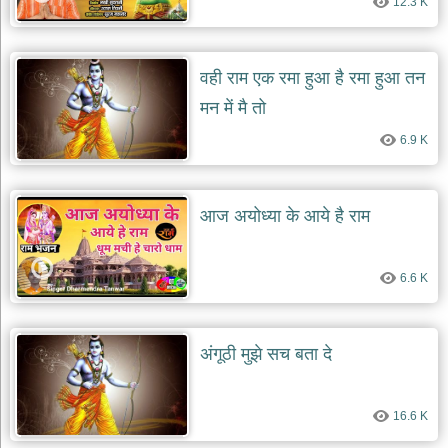
12.3 K
दयाल
भजन
bawa
lal
dayal
वही राम एक रमा हुआ है रमा हुआ तन
bhajans
मन में मै तो
शनि
देव
6.9 K
भजन
shani
dev
bhajans
आज अयोध्या के आये है राम
आज
का
6.6 K
भजन
bhajan
of
the
day
अंगूठी मुझे सच बता दे
भजन
जोड़ें
add
16.6 K
bhajans