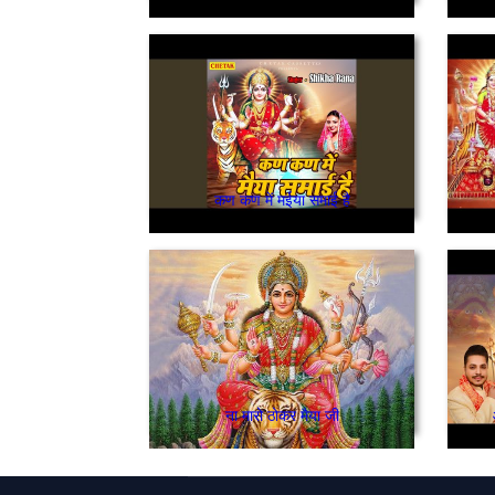
कण कण में मईया समाई है
ना मारो ठोकर मैया जी