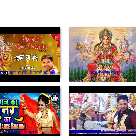
 नाम मइयां दा लेंदे ओ सवाली तर जांदे
चाँद से सुन्दर मुखड़ा
52 गज़ की चुनर
दिल्ली सूबे के पास में एक बसे गुरुग्राम धाम