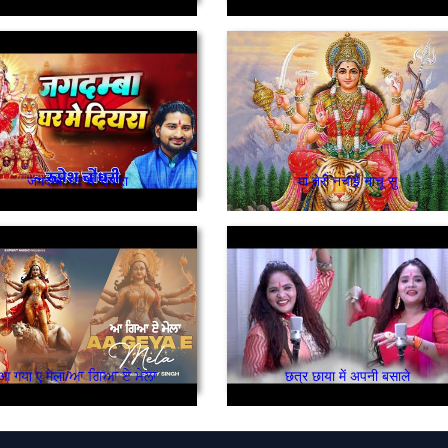
जगदम्बा घर में दियारा
मां तेरी नचाई नाचू सु
आ गया ए मेला/ਆ ਗਿਆ ਏ ਮੇਲਾ
छत्र छाया में अपनी बसाले