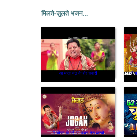
मिलते-जुलते भजन...
आ माता चढ़ के शेर सवारी
जो भी
मैं जोगन हो गई आ भजन तेरा करदी