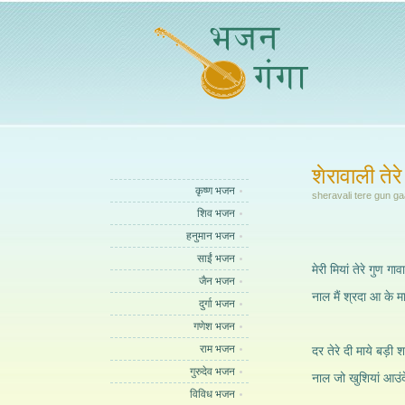
शेरावाली तेरे
कृष्ण भजन
sheravali tere gun g
शिव भजन
हनुमान भजन
साईं भजन
मेरी मियां तेरे गुण गाव
जैन भजन
नाल मैं श्रदा आ के मा
दुर्गा भजन
गणेश भजन
राम भजन
दर तेरे दी माये बड़ी 
गुरुदेव भजन
नाल जो खुशियां आउंदे
विविध भजन