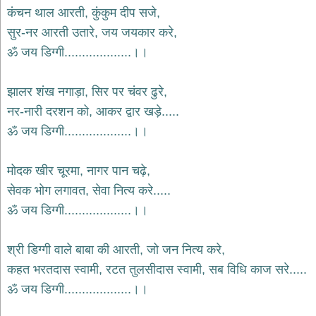
भजन
कंचन थाल आरती, कुंकुम दीप सजे,
hanuman
सुर-नर आरती उतारे, जय जयकार करे,
bhajans
ॐ जय डिग्गी...................।।
साईं
भजन
sai
झालर शंख नगाड़ा, सिर पर चंवर ढुरे,
bhajans
नर-नारी दरशन को, आकर द्वार खड़े.....
जैन
ॐ जय डिग्गी...................।।
भजन
jain
bhajans
मोदक खीर चूरमा, नागर पान चढ़े,
दुर्गा
सेवक भोग लगावत, सेवा नित्य करे.....
भजन
ॐ जय डिग्गी...................।।
durga
bhajans
गणेश
श्री डिग्गी वाले बाबा की आरती, जो जन नित्य करे,
भजन
कहत भरतदास स्वामी, रटत तुलसीदास स्वामी, सब विधि काज सरे.....
ganesh
bhajans
ॐ जय डिग्गी...................।।
राम