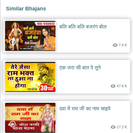
Similar Bhajans
देश
भक्ति
भजन
बलि बलि बलि बजरंग बोल
patriotic
bhajans
खाटू
7.4 K
श्याम
भजन
khatu
shaym
एक जरा सी बात पे तूने
bhajans
रानी
सती
47.6 K
दादी
भजन
rani
sati
दवा में राम जी का नाम चाइये
dadi
bhajans
बावा
17.2 K
लाल