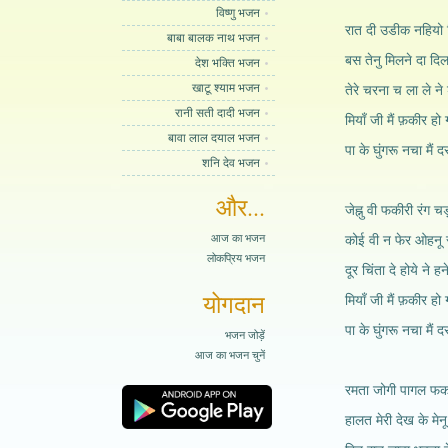
विष्णु भजन
रात दी उडीक नहियो 
बाबा बालक नाथ भजन
बस तेनु मिलने दा दि
देश भक्ति भजन
खाटू श्याम भजन
तेरे चरना च ला ले ने ड
रानी सती दादी भजन
मियाँ जी मैं फ़कीर हो
बावा लाल दयाल भजन
पा के घुंगरू नचा मैं दर
शनि देव भजन
और...
जेह्नु वी फकीरी रंग च
आज का भजन
कोई वी न फेर ओहनू र
लोकप्रिय भजन
दूर चिंता दे होये ने हने
योगदान
मियाँ जी मैं फ़कीर हो
पा के घुंगरू नचा मैं दर
भजन जोड़ें
आज का भजन चुनें
रमता जोगी पागल फकर
हालत मेरी देख के मेन