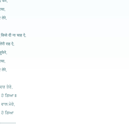
 फेरे,
 गया,
 तेरे,
 किसे दी ना चाह ऐ,
तेरी राह ऐ,
ुफेरे,
 गया,
 तेरे,
ਂ ਦਰ ਤੇਰੇ,
 ਹੋ ਗਿਆ ll
ਨੇ ਵਾਲ ਮੇਰੇ,
ਰ ਹੋ ਗਿਆ
,,,,,,,,,,,,,