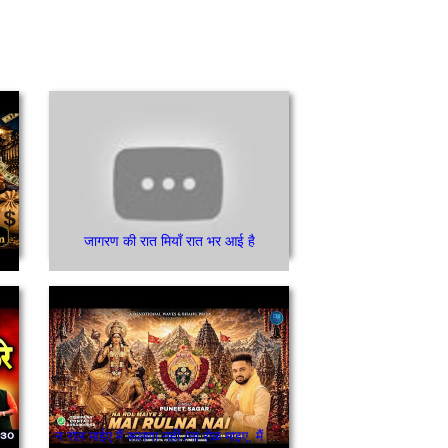
जागरण की रात मियाँ रात भर आई है
न रोल माईए मैं रूलणा नहीं /ना रोळ माइए, मैं रुल्लणा नहीं,