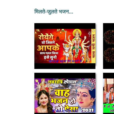
मिलते-जुलते भजन...
शेरावाली मईया तेरे चरणों में
माँ लाल चुनरिया वाली