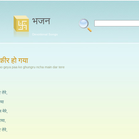
भजन
Devotional Songs
फकीर हो गया
 ho geya paa ke ghungru ncha main dar tere
 तेरे,
गया
 मेरे,
 गया,
 तेरे,