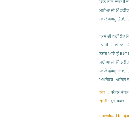
ਦਿਨ ਰਾਤ ਲਾਵਾਂ ll ਭਵ
ਮਈਆ ਜੀ ਮੈਂ ਫ਼ਕੀ
ਪਾ ਕੇ ਘੁੰਘਰੂ ਨੱਚਾਂ,,,,,
ਕਿਸੇ ਦੀ ਨਹੀਂ ਲੋੜ ਮੈ
ਦਰਸ਼ੀ ਨਿਮਾਣਿਆਂ ਨੇ,
ਨਜ਼ਰ ਆਵੇ ਤੂੰ ll ਮਾਂ 
ਮਈਆ ਜੀ ਮੈਂ ਫ਼ਕੀ
ਪਾ ਕੇ ਘੁੰਘਰੂ ਨੱਚਾਂ,,,,,
ਅਪਲੋਡਰ- ਅਨਿਲ ਰਾ
स्वर
नरेन्द्र चंचल
श्रेणी
दुर्गा भजन
download bhajan