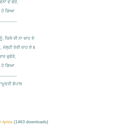
ਨਾਂ ਦੇ ਫੇਰੇ,
ਰ ਹੋ ਗਿਆ
,,,,,,,,,,,,,
ਨੂੰ, ਕਿਸੇ ਦੀ ਨਾ ਚਾਹ ਏ
 ਮੱਲ੍ਹੀ ਤੇਰੀ ਰਾਹ ਏ ll
ਚਾਰ ਚੁਫੇਰੇ,
ਰ ਹੋ ਗਿਆ
,,,,,,,,,,,,,
ਮੂਰਤੀ ਭੋਪਾਲ
 lyrics
(1463 downloads)