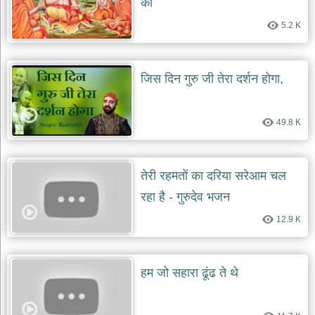
की
देश
5.2 K
भक्ति
भजन
patriotic
bhajans
जिस दिन गुरु जी तेरा दर्शन होगा,
खाटू
श्याम
49.8 K
भजन
khatu
shaym
bhajans
तेरी रहमतों का दरिया सरेआम चल
रानी
रहा है - गुरुदेव भजन
सती
दादी
12.9 K
भजन
rani
sati
dadi
bhajans
हम जो सहारा ढूंढ ते थे
बावा
लाल