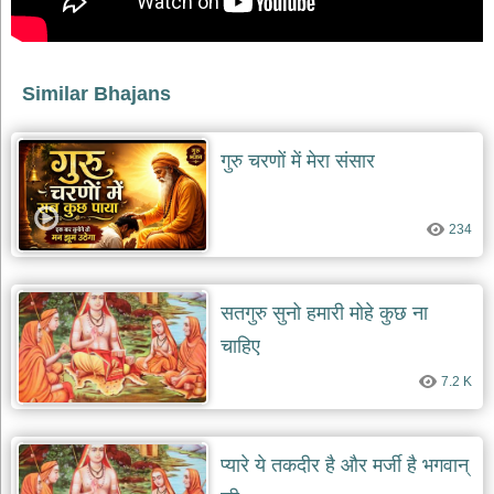
भजन
raam
bhajans
गुरुदेव
Similar Bhajans
भजन
gurudev
bhajans
गुरु चरणों में मेरा संसार
विविध
भजन
miscellaneous
bhajans
234
विष्णु
भजन
सतगुरु सुनो हमारी मोहे कुछ ना
vishnu
bhajans
चाहिए
बाबा
7.2 K
बालक
नाथ
भजन
baba
प्यारे ये तकदीर है और मर्जी है भगवान्
balak
nath
bhajans