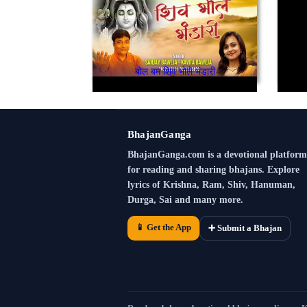
बोल बम शिव भोले भंडारी
BhajanGanga
BhajanGanga.com is a devotional platform
for reading and sharing bhajans. Explore
lyrics of Krishna, Ram, Shiv, Hanuman,
Durga, Sai and many more.
📱 Get the App
➕ Submit a Bhajan