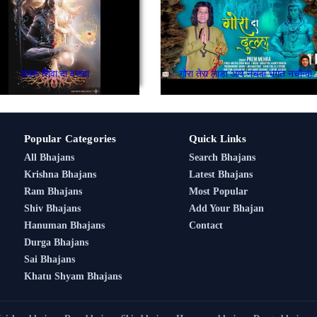
डंमरू शिवा दा वजदा
गोरा तेरा लाडा आप नचदा भगत नचौन्दा
Popular Categories
Quick Links
All Bhajans
Search Bhajans
Krishna Bhajans
Latest Bhajans
Ram Bhajans
Most Popular
Shiv Bhajans
Add Your Bhajan
Hanuman Bhajans
Contact
Durga Bhajans
Sai Bhajans
Khatu Shyam Bhajans