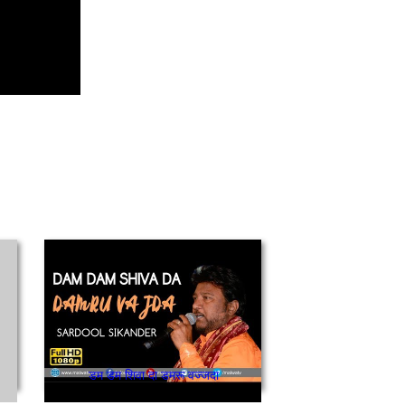
डम डम शिवा दा डमरू वज्जदा