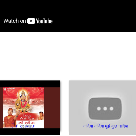
ਗੌਰਾਂ ਦਾ ਲਾੜ੍ਹਾ
नादिया नादिया मुझे कुछ नादिया