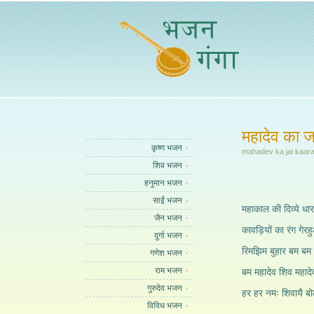
महादेव का 
कृष्ण भजन
mahadev ka jai kaara 
शिव भजन
हनुमान भजन
साईं भजन
महाकाल की दिव्ये धा
जैन भजन
कावड़ियों का रंग गे
दुर्गा भजन
रिमझिम बुहार बम बम 
गणेश भजन
राम भजन
बम महादेव शिव महाद
गुरुदेव भजन
हर हर नमः शिवायै बो
विविध भजन