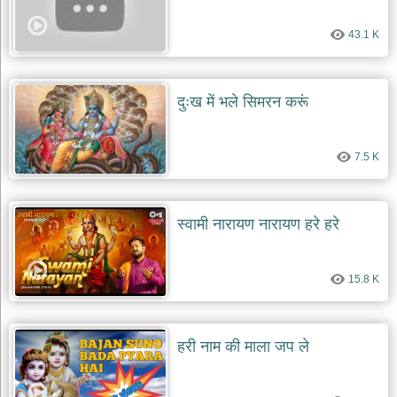
देश
43.1 K
भक्ति
भजन
patriotic
bhajans
दुःख में भले सिमरन करूं
खाटू
श्याम
7.5 K
भजन
khatu
shaym
bhajans
स्वामी नारायण नारायण हरे हरे
रानी
सती
दादी
15.8 K
भजन
rani
sati
dadi
bhajans
हरी नाम की माला जप ले
बावा
लाल