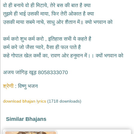
भजन
वो ही बनाये वो ही मिटाये, तेरे बस की बात है क्या
hanuman
तुझमे ही भाई उसकी माया, फिर तेरी ओकात है क्या
bhajans
उसकी माया सबमे नाचे, साधु ओर शैतान में॥ क्यो भगवान को
साईं
भजन
sai
कर्म करो शुभ कर्म करो , इतिहास सभी ये कहते है
bhajans
कर्म करे जो जैसा प्यारे, वैसा ही फल पाते है
जैन
कहे गोपाल खेल कर्मो का, रावण ओर हनुमान में।। क्यों भगवान को
भजन
jain
bhajans
अजय जांगिड़ खूड़ 8058333070
दुर्गा
भजन
श्रेणी
विष्णु भजन
durga
bhajans
download bhajan lyrics
(1718 downloads)
गणेश
भजन
ganesh
Similar Bhajans
bhajans
राम