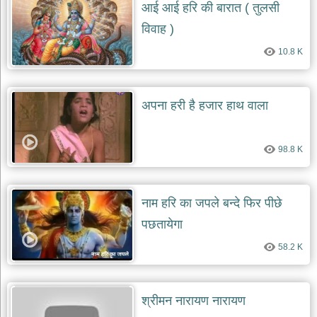
भजन
आई आई हरि की बारात ( तुलसी
raam
bhajans
विवाह )
गुरुदेव
10.8 K
भजन
gurudev
bhajans
अपना हरी है हजार हाथ वाला
विविध
भजन
miscellaneous
bhajans
98.8 K
विष्णु
भजन
vishnu
नाम हरि का जपले बन्दे फिर पीछे
bhajans
पछतायेगा
बाबा
58.2 K
बालक
नाथ
भजन
baba
श्रीमन नारायण नारायण
balak
nath
bhajans