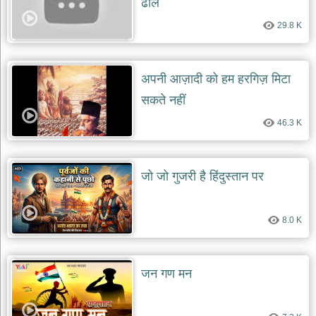
ढाल
दयाल
भजन
29.8 K
bawa
lal
dayal
bhajans
अपनी आज़ादी को हम हरगिज़ मिटा
शनि
सकते नहीं
देव
भजन
46.3 K
shani
dev
bhajans
आज
जो जो गुजरी है हिंदुस्तान पर
का
भजन
bhajan
8.0 K
of
the
day
भजन
जन गण मन
जोड़ें
add
bhajans