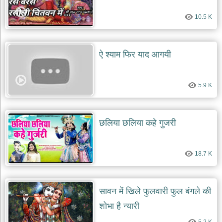
दयाल
भजन
10.5 K
bawa
lal
dayal
bhajans
ऐ श्याम फिर याद आगयी
शनि
देव
भजन
5.9 K
shani
dev
bhajans
आज
छलिया छलिया कहे गुजरी
का
भजन
bhajan
18.7 K
of
the
day
भजन
सावन में खिले फुलवारी फुल बंगले की
जोड़ें
add
शोभा है न्यारी
bhajans