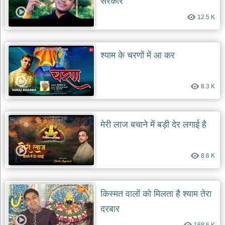
सरकार
दयाल
भजन
12.5 K
bawa
lal
dayal
bhajans
श्याम के चरणों में आ कर
शनि
देव
भजन
8.3 K
shani
dev
bhajans
आज
मेरी लाज बचाने में बड़ी देर लगाई है
का
भजन
bhajan
8.6 K
of
the
day
भजन
किस्मत वालों को मिलता है श्याम तेरा
जोड़ें
add
दरबार
bhajans