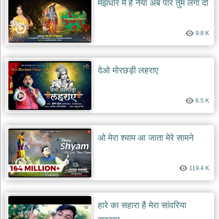
मझधार में है नैया अब पार तुम लगा दो
देश
भक्ति
9.8 K
भजन
patriotic
bhajans
खाटू
देओ मोरछड़ी लहराए
श्याम
भजन
khatu
6.5 K
shaym
bhajans
रानी
ओ मेरा श्याम आ जाता मेरे सामने
सती
दादी
भजन
119.4 K
rani
sati
dadi
bhajans
बावा
हारे का सहारा है मेरा सांवरिया
लाल