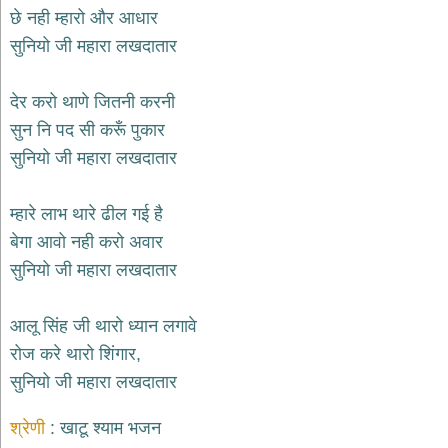
भजन
छे नही म्हारो और आधार
hanuman
सुनियो जी महारा लखदातार
bhajans
साईं
देर करो थाणे जितनी करनी
भजन
sai
सुन नि पद सी करूँ पुकार
bhajans
सुनियो जी महारा लखदातार
जैन
भजन
jain
म्हारे लाभ थारे ढील गई है
bhajans
बेगा आवो नही करो अवार
दुर्गा
सुनियो जी महारा लखदातार
भजन
durga
bhajans
आलू सिंह जी थारो ध्यान लगावे
गणेश
रोज करे थारो शिंगार,
भजन
सुनियो जी महारा लखदातार
ganesh
bhajans
श्रेणी
खाटू श्याम भजन
राम