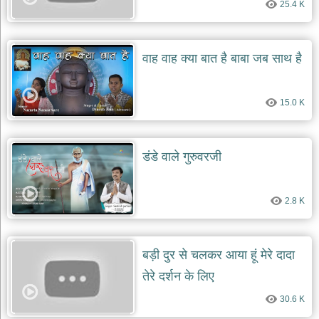
25.4 K
दयाल
भजन
bawa
lal
dayal
वाह वाह क्या बात है बाबा जब साथ है
bhajans
शनि
देव
15.0 K
भजन
shani
dev
bhajans
डंडे वाले गुरुवरजी
आज
का
भजन
2.8 K
bhajan
of
the
day
बड़ी दुर से चलकर आया हूं मेरे दादा
भजन
तेरे दर्शन के लिए
जोड़ें
add
30.6 K
bhajans