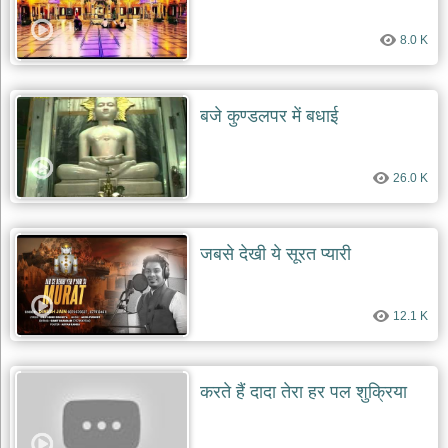
देश
8.0 K
भक्ति
भजन
patriotic
bhajans
बजे कुण्डलपर में बधाई
खाटू
श्याम
26.0 K
भजन
khatu
shaym
bhajans
जबसे देखी ये सूरत प्यारी
रानी
सती
दादी
12.1 K
भजन
rani
sati
dadi
bhajans
करते हैं दादा तेरा हर पल शुक्रिया
बावा
लाल