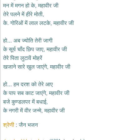
भजन
मन में मगन हो के, महावीर जी
hanuman
तेरे पलने में हीरे मोती,
bhajans
के. गोरिओं में लाल लटके, महावीर जी
साईं
भजन
sai
हो... अब ज्योति तेरी जागी
bhajans
के सूर्य चाँद छिप जाए, महावीर जी
जैन
तेरे पिता लुटावें मोहरें
भजन
jain
खजाने सारे खुल जाएंगे, महावीर जी
bhajans
दुर्गा
हो... हम दरश को तेरे आए
भजन
के पाप सब काट जाएंगे, महावीर जी
durga
bhajans
बजे कुण्डलपर में बधाई,
गणेश
के नगरी में वीर जन्मे, महावीर जी
भजन
ganesh
bhajans
श्रेणी
जैन भजन
राम