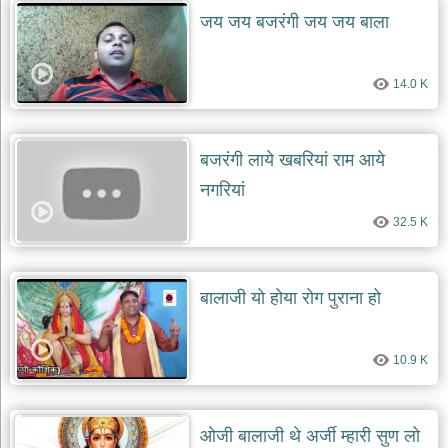
दयाल
जय जय बजरंगी जय जय बाला
भजन
bawa
lal
dayal
14.0 K
bhajans
शनि
देव
बजरंगी लाये खबरियां राम आये
भजन
shani
नगरियां
dev
bhajans
32.5 K
आज
का
भजन
बालाजी यो होया रोग पुराना हो
bhajan
of
the
day
10.9 K
भजन
जोड़ें
add
bhajans
ओजी बालाजी थे अर्जी म्हारी सुण लो