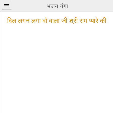
भजन गंगा
दिल लगन लगा दो बाला जी श्री राम प्यारे की
प्रथम
पन्ना
home
कृष्ण
भजन
krishna
bhajans
शिव
भजन
shiv
bhajans
हनुमान