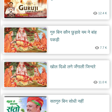
12.4 K
गुरु बिन कौन छुड़ावे यम ने बांह
पकड़ी
7.7 K
खोल दिओ लगे जँगाली जिन्दरे
11.0 K
सतगुरु बिन सोधी नहीं