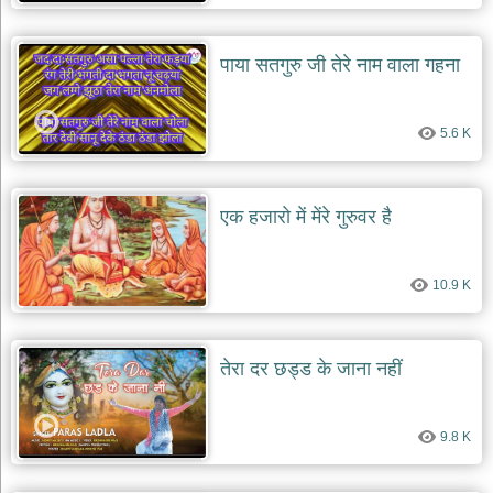
देश
भक्ति
पाया सतगुरु जी तेरे नाम वाला गहना
भजन
patriotic
bhajans
5.6 K
खाटू
श्याम
भजन
एक हजारो में मेंरे गुरुवर है
khatu
shaym
bhajans
10.9 K
रानी
सती
दादी
भजन
तेरा दर छड्ड के जाना नहीं
rani
sati
dadi
bhajans
9.8 K
बावा
लाल