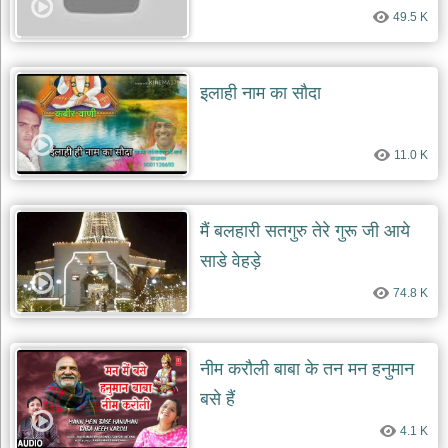
भजन
49.5 K
raam
bhajans
गुरुदेव
भजन
इलाही नाम का सौदा
gurudev
bhajans
विविध
11.0 K
भजन
miscellaneous
bhajans
मैं बलहारी सतगुरु तेरे गुरू जी आये
विष्णु
साडे वेहड़े
भजन
vishnu
74.8 K
bhajans
बाबा
बालक
नीम करौली बाबा के तन मन हनुमान
नाथ
भजन
बसे हैं
baba
balak
4.1 K
nath
bhajans