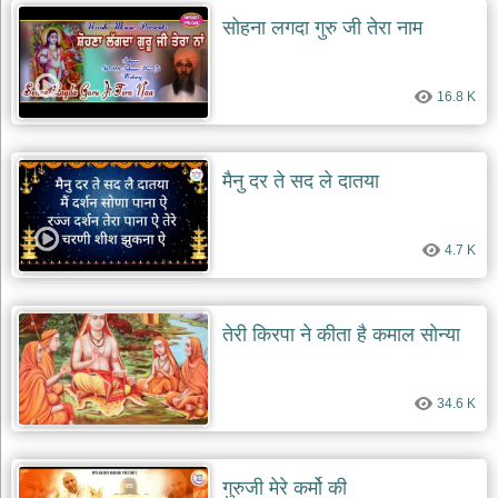
दयाल
सोहना लगदा गुरु जी तेरा नाम
भजन
bawa
lal
dayal
bhajans
16.8 K
शनि
देव
मैनु दर ते सद ले दातया
भजन
shani
dev
bhajans
4.7 K
आज
का
भजन
तेरी किरपा ने कीता है कमाल सोन्या
bhajan
of
the
day
34.6 K
भजन
जोड़ें
add
bhajans
गुरुजी मेरे कर्मो की