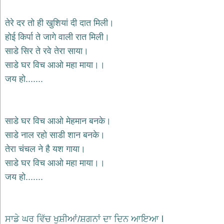
भजन
hanuman
तेरे दर तो ही खुशियां दी दात मिली।
bhajans
होई किर्पा ते जागे वाली रात मिली।
साईं
साडे सिर ते रवे तेरा साया।
भजन
sai
साडे घर विच आओ महा माया।।
bhajans
जय हो.......
जैन
भजन
jain
bhajans
साडे घर विच आओ मेहमान बनके।
दुर्गा
साडे नाल रहो साडी शान बनके।
भजन
तेरा चंचल ने है यश गाया।
durga
bhajans
साडे घर विच आओ महा माया।।
गणेश
जय हो.......
भजन
ganesh
bhajans
राम
ਸਾਡੇ ਘਰ ਵਿੱਚ ਖੁਸ਼ੀਆਂ/ਸ਼ਗਨਾਂ ਦਾ ਦਿਨ ਆਇਆ l