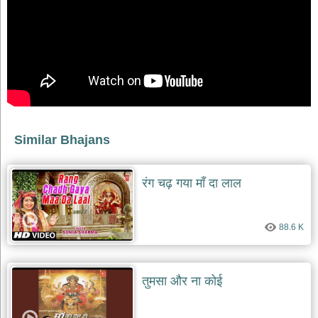
दयाल
भजन
bawa
lal
dayal
bhajans
शनि
देव
भजन
shani
dev
Similar Bhajans
bhajans
आज
रंग चढ़ गया माँ दा लाल
का
भजन
bhajan
of
88.6 K
the
day
भजन
जोड़ें
तुमसा और ना कोई
add
bhajans