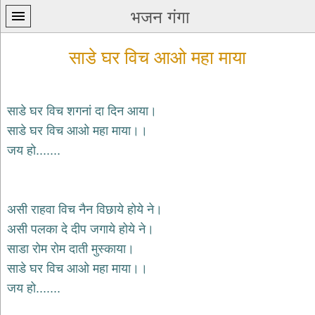
भजन गंगा
साडे घर विच आओ महा माया
साडे घर विच शगनां दा दिन आया।
साडे घर विच आओ महा माया।।
प्रथम
जय हो.......
पन्ना
home
कृष्ण
भजन
असी राहवा विच नैन विछाये होये ने।
krishna
bhajans
असी पलका दे दीप जगाये होये ने।
साडा रोम रोम दाती मुस्काया।
शिव
भजन
साडे घर विच आओ महा माया।।
shiv
जय हो.......
bhajans
हनुमान