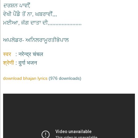
ਦਰਸ਼ਨ ਪਾਵੀਂ,
ਵੇਖੀ ਪੈਂਡੈ ਤੋਂ ਨਾ, ਘਬਰਾਵੀਂ,,,
ਮਈਆ, ਜੱਗ ਦਾਤਾ ਦੀ,,,,,,,,,,,,,,,,,,,,,,
ਅਪਲੋਡਰ- ਅਨਿਲਰਾਮੂਰਤੀਭੋਪਾਲ
स्वर
नरेन्द्र चंचल
श्रेणी
दुर्गा भजन
download bhajan lyrics
(976 downloads)