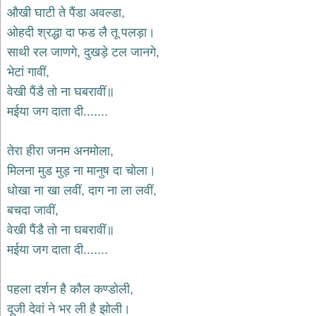
भजन
औखी घाटी ते पैंडा अवल्डा,
hanuman
ओहदी श्रद्धा दा फड लै तू पलड़ा।
bhajans
साथी रल जाणगे, दुखड़े टल जानगे,
साईं
भेटां गावीं,
भजन
sai
वेखी पैंडै तो ना घबरावीं॥
bhajans
मईया जग दाता दी.......
जैन
भजन
jain
तेरा हीरा जनम अनमोला,
bhajans
मिलना मुड मुड़ ना मानुष दा चोला।
दुर्गा
धोखा ना खा लवीं, दाग ना ला लवीं,
भजन
बचदा जावीं,
durga
bhajans
वेखी पैंडै तो ना घबरावीं॥
गणेश
मईया जग दाता दी.......
भजन
ganesh
bhajans
पहला दर्शन है कौल कण्डोली,
राम
दूजी देवां ने भर ली है झोली।