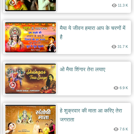
11.3 K
मैया ये जीवन हमारा आप के चरणों में
है
31.7 K
ओ मैया शिंगार तेरा लयाए
6.9 K
हे शुक्रवार की माता आ करिए तेरा
जगराता
7.6 K