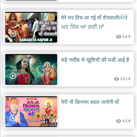
मेरे घर विच आ गई माँ शेरावाली/ਮੇਰੇ
ਘਰ ਵਿੱਚ ਆ ਗਈ ਮਾਂ
5.4 K
बड़े नसीब से खुशियों की घडी आई है
13.2 K
मेरी भी किस्मत बदल जायेगी माँ
6.5 K