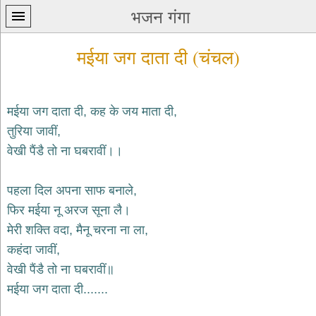
भजन गंगा
मईया जग दाता दी (चंचल)
मईया जग दाता दी, कह के जय माता दी,
तुरिया जावीं,
प्रथम
वेखी पैंडै तो ना घबरावीं।।
पन्ना
home
कृष्ण
पहला दिल अपना साफ बनाले,
भजन
फिर मईया नू अरज सूना लै।
krishna
bhajans
मेरी शक्ति वदा, मैनू चरना ना ला,
कहंदा जावीं,
शिव
भजन
वेखी पैंडै तो ना घबरावीं॥
shiv
मईया जग दाता दी.......
bhajans
हनुमान