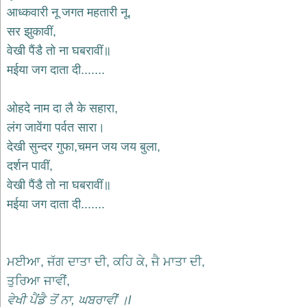
भजन
आध्कवारी नू जगत महतारी नू,
raam
bhajans
सर झुकावीं,
गुरुदेव
वेखी पैंडै तो ना घबरावीं॥
भजन
मईया जग दाता दी.......
gurudev
bhajans
विविध
ओहदे नाम दा लै के सहारा,
भजन
लंग जावेंगा पर्वत सारा।
miscellaneous
bhajans
देखी सुन्दर गुफा,चमन जय जय बुला,
दर्शन पावीं,
विष्णु
भजन
वेखी पैंडै तो ना घबरावीं॥
vishnu
bhajans
मईया जग दाता दी.......
बाबा
बालक
नाथ
ਮਈਆ, ਜੱਗ ਦਾਤਾ ਦੀ, ਕਹਿ ਕੇ, ਜੈ ਮਾਤਾ ਦੀ,
भजन
ਤੁਰਿਆ ਜਾਵੀਂ,
baba
balak
ਵੇਖੀ ਪੈਂਡੈ ਤੋਂ ਨਾ, ਘਬਰਾਵੀਂ ।l
nath
bhajans