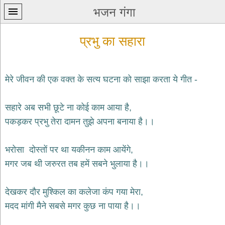
भजन गंगा
प्रभु का सहारा
मेरे जीवन की एक वक्त के सत्य घटना को साझा करता ये गीत -
प्रथम
सहारे अब सभी छूटे ना कोई काम आया है,
पन्ना
home
पकड़कर प्रभु तेरा दामन तुझे अपना बनाया है।।
कृष्ण
भजन
भरोसा दोस्तों पर था यकीनन काम आयेंगे,
krishna
bhajans
मगर जब थी जरुरत तब हमें सबने भुलाया है।।
शिव
भजन
देखकर दौर मुश्किल का कलेजा कंप गया मेरा,
shiv
मदद मांगी मैने सबसे मगर कुछ ना पाया है।।
bhajans
हनुमान