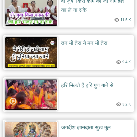
वो जुबां किस काम की जो नाम हरि
का ले ना सके
देश
भक्ति
11.5 K
भजन
patriotic
bhajans
तन भी तेरा ये मन भी तेरा
खाटू
श्याम
भजन
9.4 K
khatu
shaym
bhajans
रानी
हरि मिलते हैं हरि गुण गाने से
सती
दादी
भजन
3.2 K
rani
sati
dadi
bhajans
जगदीश ज्ञानदाता सुख मूल
बावा
लाल