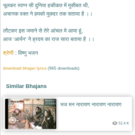
भजन
भूलकर स्वप्न सी दुनिया हकीकत में मुसीबत थी,
hanuman
अचानक वक्त ने हमको मुकद्दर तक सताया है ।।
bhajans
साईं
लौटकर इस जमाने से तेरे आंचल मे आया हूं,
भजन
sai
आज ‘आर्यन’ ने ह्रदय का राज सारा बताया है ।।
bhajans
जैन
श्रेणी
विष्णु भजन
भजन
jain
bhajans
download bhajan lyrics
(965 downloads)
दुर्गा
भजन
Similar Bhajans
durga
bhajans
गणेश
भज मन नारायण नारायण नारायण
भजन
ganesh
bhajans
52.4 K
राम