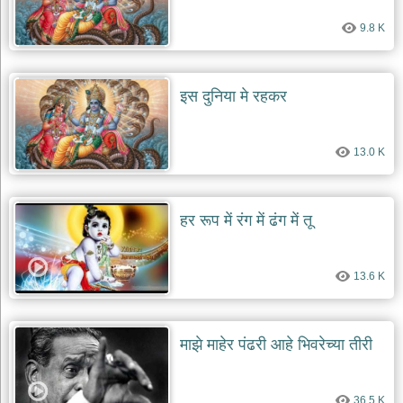
दयाल
भजन
9.8 K
bawa
lal
dayal
bhajans
इस दुनिया मे रहकर
शनि
देव
भजन
13.0 K
shani
dev
bhajans
आज
हर रूप में रंग में ढंग में तू
का
भजन
bhajan
13.6 K
of
the
day
भजन
माझे माहेर पंढरी आहे भिवरेच्या तीरी
जोड़ें
add
bhajans
36.5 K