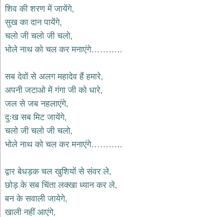
भजन
शिव की शरण में जायेंगे,
hanuman
सुख का दान पायेंगे,
bhajans
चलो जी चलो जी चलो,
साईं
भोले नाथ को चल कर मनाएंगे………..
भजन
sai
bhajans
सब देवों से अलग महादेव हैं हमारे,
जैन
अपनी जटाओ में गंगा जी को धारे,
भजन
jain
जल से जब नहलाएंगे,
bhajans
दुःख सब मिट जायेंगे,
दुर्गा
चलो जी चलो जी चलो,
भजन
भोले नाथ को चल कर मनाएंगे………..
durga
bhajans
गणेश
द्वार बेधड़क चल खुशियों से संवर ले,
भजन
छोड़ के सब चिंता लक्खा ध्यान कर ले,
ganesh
bhajans
बन के सवाली जायेगे,
राम
खाली नहीं आएंगे,