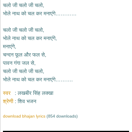
भजन
चलो जी चलो जी चलो,
raam
bhajans
भोले नाथ को चल कर मनाएंगे…………
गुरुदेव
भजन
चलो जी चलो जी चलो,
gurudev
bhajans
भोले नाथ को चल कर मनाएंगे,
विविध
मनाएंगे,
भजन
चन्दन फूल और फल से,
miscellaneous
bhajans
पावन गंगा जल से,
चलो जी चलो जी चलो,
विष्णु
भजन
भोले नाथ को चल कर मनाएंगे……….
vishnu
bhajans
स्वर
लखबीर सिंह लक्खा
बाबा
श्रेणी
शिव भजन
बालक
नाथ
भजन
download bhajan lyrics
(854 downloads)
baba
balak
nath
bhajans