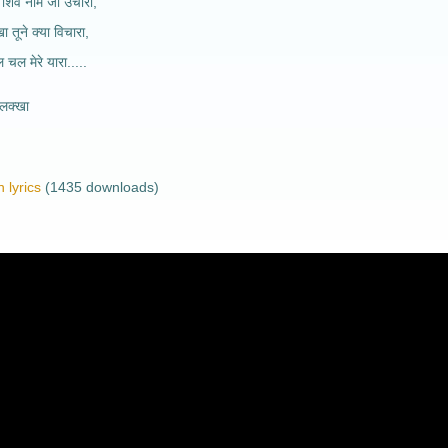
 शिव नाम जो उचारा,
ा तूने क्या विचारा,
 चल मेरे यारा.....
लक्खा
 lyrics
(1435 downloads)