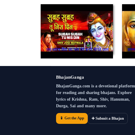
जब जपेगा शिव का नाम तेरे बनेगे बिगडे काम
डमरू
BhajanGanga
BhajanGanga.com is a devotional platform
for reading and sharing bhajans. Explore
lyrics of Krishna, Ram, Shiv, Hanuman,
Durga, Sai and many more.
📱 Get the App
➕ Submit a Bhajan