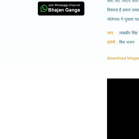
कष्ट मिट जाएगा सारा
विश्वास है हमारा लख्ख
भोलेनाथ ने पुकारा चल
स्वर
लखबीर सिंह 
श्रेणी
शिव भजन
download bhajan