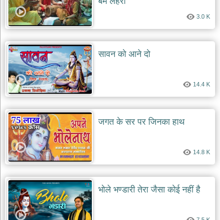
बंम लहरी
दयाल
भजन
3.0 K
bawa
lal
dayal
bhajans
सावन को आने दो
शनि
देव
भजन
14.4 K
shani
dev
bhajans
आज
जगत के सर पर जिनका हाथ
का
भजन
bhajan
14.8 K
of
the
day
भजन
भोले भण्डारी तेरा जैसा कोई नहीं है
जोड़ें
add
bhajans