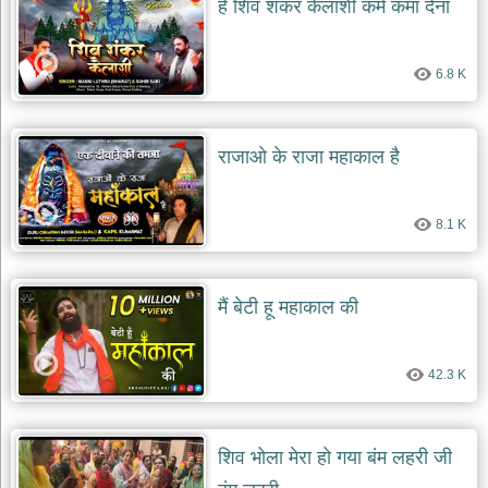
हे शिव शंकर केलाशी कर्म कमा देना
देश
भक्ति
6.8 K
भजन
patriotic
bhajans
खाटू
राजाओ के राजा महाकाल है
श्याम
भजन
khatu
8.1 K
shaym
bhajans
रानी
मैं बेटी हू महाकाल की
सती
दादी
भजन
42.3 K
rani
sati
dadi
bhajans
बावा
शिव भोला मेरा हो गया बंम लहरी जी
लाल