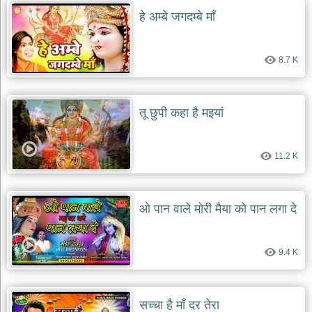
दयाल
हे अम्बे जगदम्बे माँ
भजन
bawa
lal
dayal
bhajans
8.7 K
शनि
देव
तू छुपी कहा है मइयां
भजन
shani
dev
bhajans
11.2 K
आज
का
भजन
ओ पान वाले मोरी मैया को पान लगा दे
bhajan
of
the
day
9.4 K
भजन
जोड़ें
add
bhajans
सच्चा है माँ दर तेरा