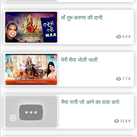
देश
भक्ति
माँ तुम करुणा की दानी
भजन
patriotic
bhajans
6.4 K
खाटू
श्याम
भजन
मेरी मैया भोली भाली
khatu
shaym
bhajans
7.7 K
रानी
सती
दादी
भजन
मैया रानी जो आने का वादा करो
rani
sati
dadi
bhajans
31.8 K
बावा
लाल