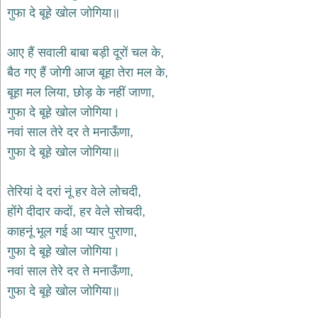
गुफा दे बूहे खोल जोगिया॥
देश
भक्ति
आए हैं सवाली बाबा बड़ी दूरों चल के,
भजन
patriotic
बैठ गए हैं जोगी आज बूहा तेरा मल के,
bhajans
बूहा मल लिया, छोड़ के नहीं जाणा,
खाटू
गुफा दे बूहे खोल जोगिया।
श्याम
भजन
नवां साल तेरे दर ते मनाऊँणा,
khatu
गुफा दे बूहे खोल जोगिया॥
shaym
bhajans
रानी
तेरियां दे दरां नूं हर वेले लोचदी,
सती
होंगे दीदार कदों, हर वेले सोचदी,
दादी
काहनूं भूल गई आ प्यार पुराणा,
भजन
rani
गुफा दे बूहे खोल जोगिया।
sati
dadi
नवां साल तेरे दर ते मनाऊँणा,
bhajans
गुफा दे बूहे खोल जोगिया॥
बावा
लाल