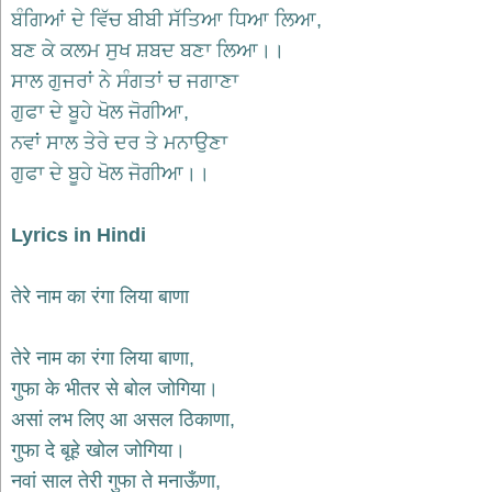
भजन
ਬੰਗਿਆਂ ਦੇ ਵਿੱਚ ਬੀਬੀ ਸੱਤਿਆ ਧਿਆ ਲਿਆ,
raam
bhajans
ਬਣ ਕੇ ਕਲਮ ਸੁਖ ਸ਼ਬਦ ਬਣਾ ਲਿਆ।।
गुरुदेव
ਸਾਲ ਗੁਜਰਾਂ ਨੇ ਸੰਗਤਾਂ ਚ ਜਗਾਣਾ
भजन
ਗੁਫਾ ਦੇ ਬੂਹੇ ਖੋਲ ਜੋਗੀਆ,
gurudev
bhajans
ਨਵਾਂ ਸਾਲ ਤੇਰੇ ਦਰ ਤੇ ਮਨਾਉਣਾ
विविध
ਗੁਫਾ ਦੇ ਬੂਹੇ ਖੋਲ ਜੋਗੀਆ।।
भजन
miscellaneous
bhajans
Lyrics in Hindi
विष्णु
भजन
तेरे नाम का रंगा लिया बाणा
vishnu
bhajans
तेरे नाम का रंगा लिया बाणा,
बाबा
बालक
गुफा के भीतर से बोल जोगिया।
नाथ
असां लभ लिए आ असल ठिकाणा,
भजन
गुफा दे बूहे खोल जोगिया।
baba
balak
नवां साल तेरी गुफा ते मनाऊँणा,
nath
bhajans