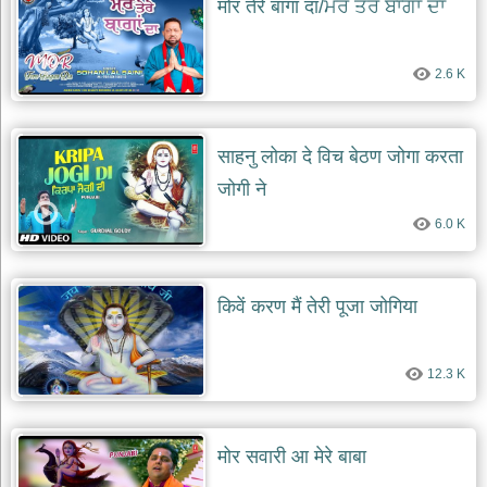
मोर तेरे बागां दा/ਮੋਰ ਤੇਰੇ ਬਾਗਾਂ ਦਾ
2.6 K
साहनु लोका दे विच बेठण जोगा करता
जोगी ने
6.0 K
किवें करण मैं तेरी पूजा जोगिया
12.3 K
मोर सवारी आ मेरे बाबा