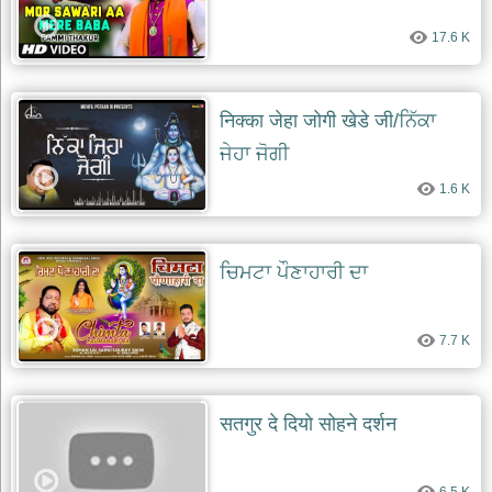
17.6 K
निक्का जेहा जोगी खेडे जी/ਨਿੱਕਾ
ਜੇਹਾ ਜੋਗੀ
1.6 K
ਚਿਮਟਾ ਪੌਣਾਹਾਰੀ ਦਾ
7.7 K
सतगुर दे दियो सोहने दर्शन