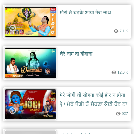
मोरां ते चढ़के आया मेरा नाथ
7.1 K
तेरे नाम दा दीवाना
12.6 K
मेरे जोगी तों सोहना कोई होर न होना
ऐ / ਮੇਰੇ ਜੋਗੀ ਤੋਂ ਸੋਹਣਾ ਕੋਈ ਹੋਰ ਨਾ
ਹੋਣਾ ਏ
927