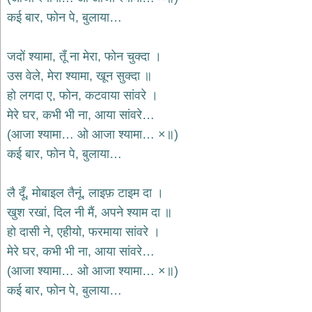
दयाल
कई बार, फोन पे, बुलाया…
भजन
bawa
lal
dayal
जदों श्यामा, तूँ ना मेरा, फोन चुक्दा ।
bhajans
उस वेले, मेरा श्यामा, खून सुक्दा ॥
शनि
हो लगदा ए, फोन, कटवाया सांवरे ।
देव
भजन
मेरे घर, कभी भी ना, आया सांवरे…
shani
(आजा श्यामा… ओ आजा श्यामा… ×॥)
dev
bhajans
कई बार, फोन पे, बुलाया…
आज
का
लै दूँ, मोबाइल तैनूं, लाइफ़ टाइम दा ।
भजन
bhajan
खुश रखां, दिल नी मैं, अपने श्याम दा ॥
of
the
हो दासी ने, एहीयो, फरमाया सांवरे ।
day
मेरे घर, कभी भी ना, आया सांवरे…
भजन
(आजा श्यामा… ओ आजा श्यामा… ×॥)
जोड़ें
add
कई बार, फोन पे, बुलाया…
bhajans