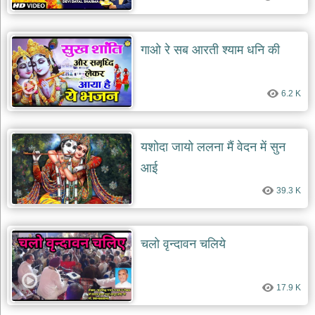
गाओ रे सब आरती श्याम धनि की
6.2 K
यशोदा जायो ललना मैं वेदन में सुन
आई
39.3 K
चलो वृन्दावन चलिये
17.9 K