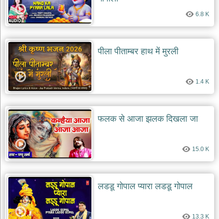
6.8 K
पीला पीताम्बर हाथ में मुरली
1.4 K
फलक से आजा झलक दिखला जा
15.0 K
लडडू गोपाल प्यारा लडडू गोपाल
13.3 K