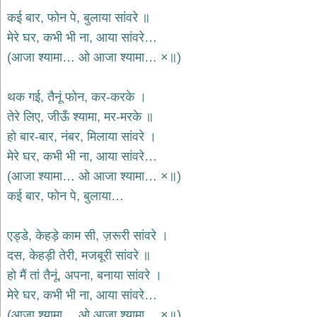
कई बार, फोन पे, बुलाया सांवरे ॥
देश
मेरे घर, कभी भी ना, आया सांवरे…
भक्ति
भजन
(आजा श्यामा… ओ आजा श्यामा… ×॥)
patriotic
bhajans
थक गई, तैनूं फोन, कर-करके ।
खाटू
श्याम
तेरे लिए, जीऊँ श्यामा, मर-मरके ॥
भजन
हो बार-बार, नंबर, मिलाया सांवरे ।
khatu
shaym
मेरे घर, कभी भी ना, आया सांवरे…
bhajans
(आजा श्यामा… ओ आजा श्यामा… ×॥)
रानी
कई बार, फोन पे, बुलाया…
सती
दादी
भजन
एड्डे, केहड़े काम सी, ज़रूरी सांवरे ।
rani
sati
दस, केहड़ी तेरी, मजबूरी सांवरे ॥
dadi
bhajans
हो मैं तां तैनूं, अपना, बनाया सांवरे ।
बावा
मेरे घर, कभी भी ना, आया सांवरे…
लाल
(आजा श्यामा… ओ आजा श्यामा… ×॥)