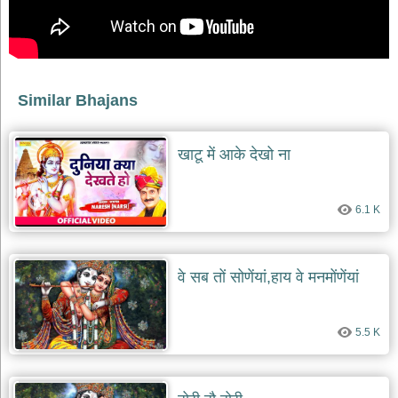
देश
भक्ति
भजन
patriotic
bhajans
Similar Bhajans
खाटू
श्याम
खाटू में आके देखो ना
भजन
khatu
shaym
bhajans
6.1 K
रानी
सती
दादी
वे सब तों सोणेंयां,हाय वे मनमोंणेंयां
भजन
rani
sati
dadi
5.5 K
bhajans
बावा
लाल