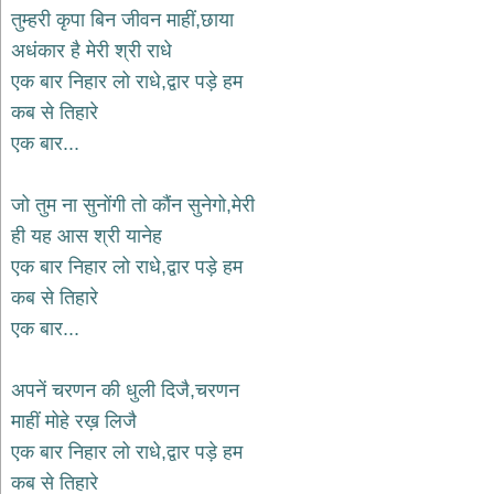
भजन
तुम्हरी कृपा बिन जीवन माहीं,छाया
hanuman
अधंकार है मेरी श्री राधे
bhajans
एक बार निहार लो राधे,द्वार पड़े हम
साईं
कब से तिहारे
भजन
sai
एक बार...
bhajans
जैन
जो तुम ना सुनोंगी तो कौंन सुनेगो,मेरी
भजन
jain
ही यह आस श्री यानेह
bhajans
एक बार निहार लो राधे,द्वार पड़े हम
दुर्गा
कब से तिहारे
भजन
एक बार...
durga
bhajans
गणेश
अपनें चरणन की धुली दिजै,चरणन
भजन
माहीं मोहे रख़ लिजै
ganesh
bhajans
एक बार निहार लो राधे,द्वार पड़े हम
राम
कब से तिहारे