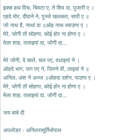
इक्क हथ विच, चिमटा ए, ते शिव दा, पुजारी ए ।
देश
एहदे मोर, दीवाने ने, पुज्जे खलकत, सारी ए ॥
भक्ति
भजन
जो नाथ है, नाथां दा ॥ओह नाथ ध्याउणा ए ।
patriotic
मेरे, जोगी तों सोहणा, कोई होर ना होणा ए ।
bhajans
मेला शाह, तलाइयां दा, जोगी दा...
खाटू
श्याम
भजन
मेरे जोगी, दे चाले, चल पए, वधाइयां ने ।
khatu
shaym
ओहदे भाग, जग पए ने, जिस्ने वी, लाइयां ने ॥
bhajans
अनिल, अंश ने अज्ज ॥ओहदा दर्शन, पाउणा ए ।
रानी
मेरे, जोगी तों सोहणा, कोई होर ना होणा ए ।
सती
मेला शाह, तलाइयां दा, जोगी दा...
दादी
भजन
rani
sati
जय बाबे दी
dadi
bhajans
बावा
अपलोडर - अनिलरामूर्तिभोपाल
लाल