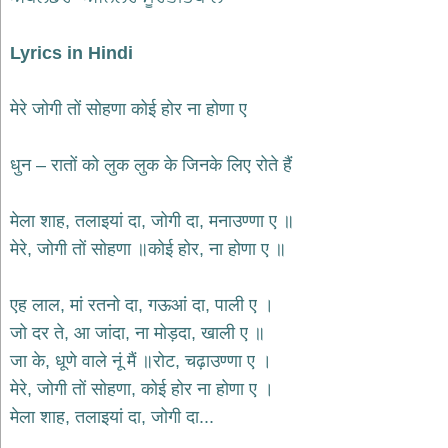
भजन
raam
bhajans
Lyrics in Hindi
गुरुदेव
भजन
मेरे जोगी तों सोहणा कोई होर ना होणा ए
gurudev
bhajans
विविध
धुन – रातों को लुक लुक के जिनके लिए रोते हैं
भजन
miscellaneous
bhajans
मेला शाह, तलाइयां दा, जोगी दा, मनाउण्णा ए ॥
विष्णु
मेरे, जोगी तों सोहणा ॥कोई होर, ना होणा ए ॥
भजन
vishnu
bhajans
एह लाल, मां रतनो दा, गऊआं दा, पाली ए ।
बाबा
जो दर ते, आ जांदा, ना मोड़दा, खाली ए ॥
बालक
जा के, धूणे वाले नूं मैं ॥रोट, चढ़ाउण्णा ए ।
नाथ
मेरे, जोगी तों सोहणा, कोई होर ना होणा ए ।
भजन
baba
मेला शाह, तलाइयां दा, जोगी दा...
balak
nath
bhajans