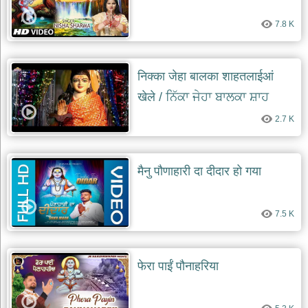
7.8 K
निक्का जेहा बालका शाहतलाईआं
खेले / ਨਿੱਕਾ ਜੇਹਾ ਬਾਲਕਾ ਸ਼ਾਹ
ਤਲਾਈਆਂ ਖੇਲ੍ਹੇ
2.7 K
मैनु पौणाहारी दा दीदार हो गया
7.5 K
फेरा पाईं पौनाहरिया