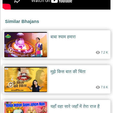
भजन
raam
bhajans
गुरुदेव
Similar Bhajans
भजन
gurudev
bhajans
बाबा श्याम हमारा
विविध
भजन
miscellaneous
bhajans
7.2 K
विष्णु
भजन
मुझे किस बात की चिंता
vishnu
bhajans
बाबा
7.6 K
बालक
नाथ
भजन
baba
यहाँ वहा सारे जहाँ में तेरा राज है
balak
nath
bhajans