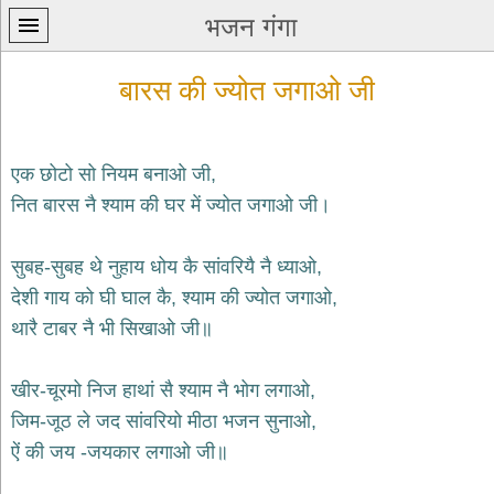
भजन गंगा
बारस की ज्योत जगाओ जी
एक छोटो सो नियम बनाओ जी,
नित बारस नै श्याम की घर में ज्योत जगाओ जी।
प्रथम
पन्ना
home
सुबह-सुबह थे नुहाय धोय कै सांवरियै नै ध्याओ,
कृष्ण
देशी गाय को घी घाल कै, श्याम की ज्योत जगाओ,
भजन
थारै टाबर नै भी सिखाओ जी॥
krishna
bhajans
खीर-चूरमो निज हाथां सै श्याम नै भोग लगाओ,
शिव
भजन
जिम-जूठ ले जद सांवरियो मीठा भजन सुनाओ,
shiv
ऐं की जय -जयकार लगाओ जी॥
bhajans
हनुमान