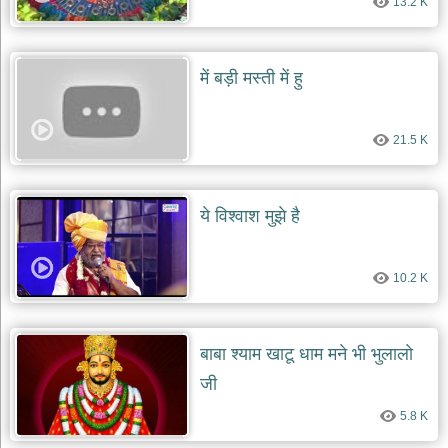
13.2 K
दयाल
भजन
bawa
lal
dayal
में बड़ी मस्ती में हु
bhajans
शनि
देव
21.5 K
भजन
shani
dev
bhajans
ये विश्वाश मुझे है
आज
का
10.2 K
भजन
bhajan
of
the
day
बाबा श्याम खाटू धाम मने भी भुलालो
भजन
जी
जोड़ें
add
5.8 K
bhajans