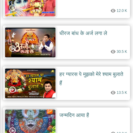
देश
12.0 K
भक्ति
भजन
patriotic
bhajans
धीरज बांध के अर्ज लगा ले
खाटू
श्याम
30.5 K
भजन
khatu
shaym
bhajans
हर ग्यारस पे मुझको मेरे श्याम बुलाते
रानी
हैं
सती
दादी
13.5 K
भजन
rani
sati
dadi
bhajans
जन्मदिन आया है
बावा
लाल