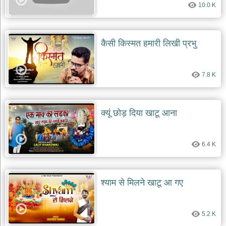
10.0 K
देश
भक्ति
भजन
कैसी किस्मत हमारी लिखी प्रभु
patriotic
bhajans
खाटू
7.8 K
श्याम
भजन
khatu
shaym
क्यूं छोड़ दिया खाटू आना
bhajans
रानी
सती
6.4 K
दादी
भजन
rani
sati
श्याम से मिलने खाटू आ गए
dadi
bhajans
बावा
5.2 K
लाल