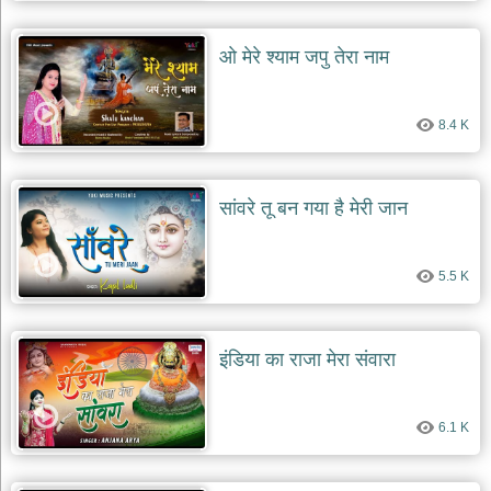
दयाल
भजन
ओ मेरे श्याम जपु तेरा नाम
bawa
lal
dayal
bhajans
8.4 K
शनि
देव
भजन
shani
सांवरे तू बन गया है मेरी जान
dev
bhajans
आज
5.5 K
का
भजन
bhajan
of
इंडिया का राजा मेरा संवारा
the
day
भजन
6.1 K
जोड़ें
add
bhajans