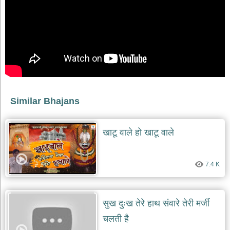
भजन
raam
bhajans
गुरुदेव
भजन
gurudev
bhajans
विविध
भजन
Similar Bhajans
miscellaneous
bhajans
विष्णु
खाटू वाले हो खाटू वाले
भजन
vishnu
bhajans
7.4 K
बाबा
बालक
नाथ
भजन
सुख दुःख तेरे हाथ संवारे तेरी मर्जी
baba
चलती है
balak
nath
bhajans