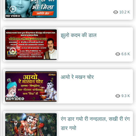
देश
10.2 K
भक्ति
भजन
patriotic
bhajans
झुलो कदम की डाल
खाटू
श्याम
6.6 K
भजन
khatu
shaym
bhajans
आयो रे मखन चोर
रानी
सती
दादी
9.3 K
भजन
rani
sati
dadi
bhajans
रंग डार गयो री नन्दलाल, सखी री रंग
बावा
डार गयो
लाल