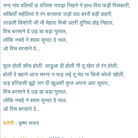
भजन
नन्द गांव वलियाँ दा वजियां नगाड़ा जिहने ने हाथ विच फड़ी पिचकारी,
hanuman
सखियाँ सहेलियां ते रंग बरसाया जड़ो लठ बरसै बड़ी बाहरी,
bhajans
लाडली किशोरी जी भी मेहला विचो उतरी दुनिया होइ निहाल,
साईं
विच बरसाने दे उड़ डा बड़ा गुलाल,
भजन
sai
लोकि नचदे ने श्याम सुन्दर दे नाल,
bhajans
ओ विच बरसाने दे...
जैन
भजन
jain
फूल होली कीच होली लाडुआ दी होली नी तू खेल ले रंग होली,
bhajans
होली दे बहाने आज चरना न फड़ लई तू भेद ना किसे कोलो खोली,
दुर्गा
छड़ हरिदासी झूठे जग दी खुअशी कुज अपना आप सुधार,
भजन
विच बरसाने दे उड़ डा बड़ा गुलाल,
durga
bhajans
लोकि नचदे ने श्याम सुन्दर दे नाल,
गणेश
ओ विच बरसाने दे...
भजन
ganesh
bhajans
श्रेणी
कृष्ण भजन
राम