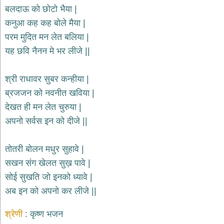
भजन
बलदाऊ को छोटो भैया |
hanuman
कनुआ कह कह बोले मैया |
bhajans
परम मुदित मन लेत बलिया |
साईं
यह छवि नैनन मे भर लीजे ||
भजन
sai
bhajans
श्री राधावर सुबर कन्हीया |
जैन
ब्रजजन को नवनीत खविया |
भजन
jain
देखत ही मन लेत चुरुया |
bhajans
अपनो सर्वस इन को दीजे ||
दुर्गा
भजन
तोतरी बोलन मधुर सुहावे |
durga
bhajans
सखन संग खेलत सुख़ पावे |
गणेश
सोई सुखति जो इनको ध्यावे |
भजन
अब इन को अपनो कर लीजे ||
ganesh
bhajans
श्रेणी
कृष्ण भजन
राम