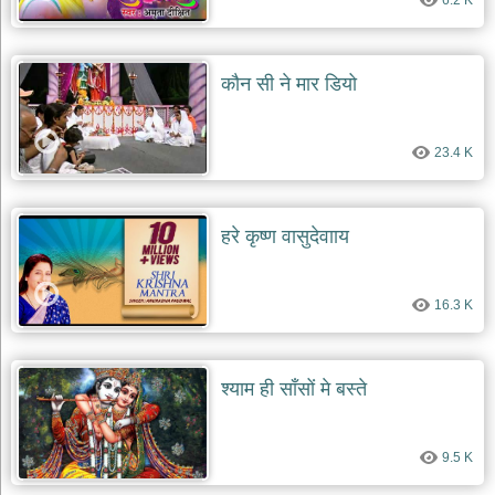
6.2 K
कौन सी ने मार डियो
23.4 K
हरे कृष्ण वासुदेवााय
16.3 K
श्याम ही साँसों मे बस्ते
9.5 K