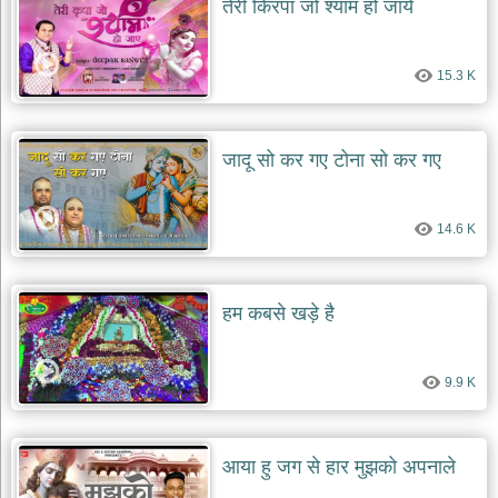
तेरी किरपा जो श्याम हो जाये
देश
भक्ति
15.3 K
भजन
patriotic
bhajans
खाटू
जादू सो कर गए टोना सो कर गए
श्याम
भजन
khatu
14.6 K
shaym
bhajans
रानी
हम कबसे खड़े है
सती
दादी
भजन
9.9 K
rani
sati
dadi
bhajans
बावा
आया हु जग से हार मुझको अपनाले
लाल