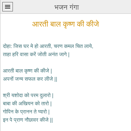
भजन गंगा
आरती बाल कृष्ण की कीजे
दोहा: जिस घर मे हो आरती, चरण कमल चित लाये,
ताहा हरि वासा करें जोती अनंत जागे |
प्रथम
पन्ना
home
आरती बाल कृष्ण की कीजे |
कृष्ण
अपनों जन्म सफल कर लीजे ||
भजन
krishna
bhajans
श्री यशोदा को परम दुलारो |
बाबा की अखियन को तारो |
शिव
भजन
गोपिन के प्रानन ते प्यारो |
shiv
इन पे प्राण नौछावर कीजे ||
bhajans
हनुमान