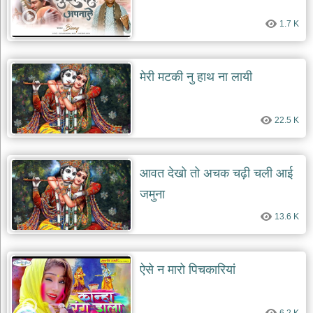
दयाल
भजन
1.7 K
bawa
lal
dayal
bhajans
मेरी मटकी नु हाथ ना लायी
शनि
देव
भजन
22.5 K
shani
dev
bhajans
आज
आवत देखो तो अचक चढ़ी चली आई
का
जमुना
भजन
bhajan
13.6 K
of
the
day
भजन
ऐसे न मारो पिचकारियां
जोड़ें
add
bhajans