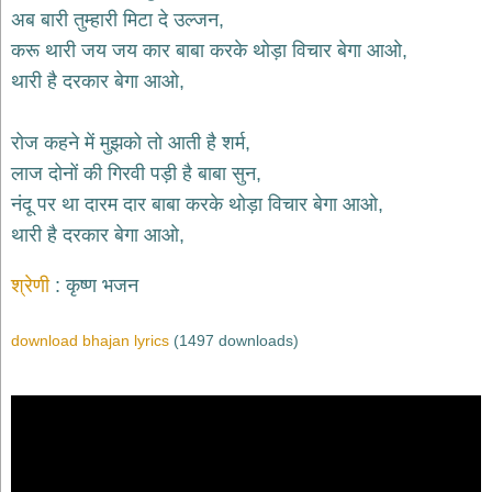
भजन
अब बारी तुम्हारी मिटा दे उल्जन,
hanuman
करू थारी जय जय कार बाबा करके थोड़ा विचार बेगा आओ,
bhajans
थारी है दरकार बेगा आओ,
साईं
भजन
sai
रोज कहने में मुझको तो आती है शर्म,
bhajans
लाज दोनों की गिरवी पड़ी है बाबा सुन,
जैन
नंदू पर था दारम दार बाबा करके थोड़ा विचार बेगा आओ,
भजन
jain
थारी है दरकार बेगा आओ,
bhajans
दुर्गा
श्रेणी
कृष्ण भजन
भजन
durga
bhajans
download bhajan lyrics
(1497 downloads)
गणेश
भजन
ganesh
bhajans
राम