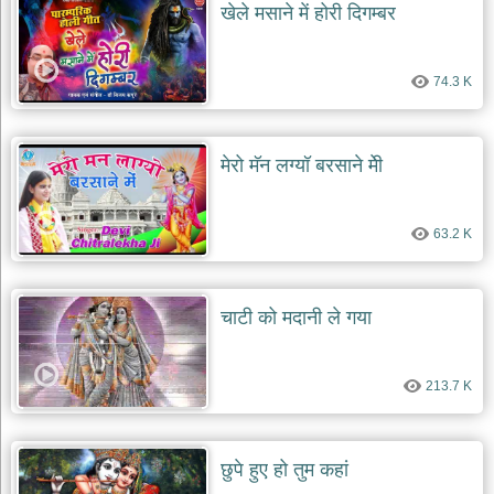
खेले मसाने में होरी दिगम्बर
74.3 K
मेरो मॅन लग्यॉ बरसाने मेी
63.2 K
चाटी को मदानी ले गया
213.7 K
छुपे हुए हो तुम कहां