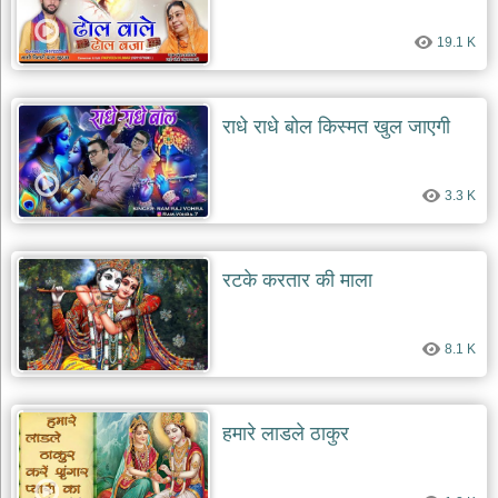
देश
19.1 K
भक्ति
भजन
patriotic
bhajans
राधे राधे बोल किस्मत खुल जाएगी
खाटू
श्याम
3.3 K
भजन
khatu
shaym
bhajans
रटके करतार की माला
रानी
सती
दादी
8.1 K
भजन
rani
sati
dadi
bhajans
हमारे लाडले ठाकुर
बावा
लाल