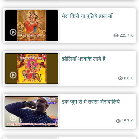
दयाल
भजन
मेरा किसे ना पूछिये हाल माँ
bawa
lal
dayal
bhajans
225.7 K
शनि
देव
भजन
shani
झोलियाँ भरवाके लाये है
dev
bhajans
आज
8.8 K
का
भजन
bhajan
of
इक जुग से मे तरसा शेरावालिये
the
day
भजन
15.7 K
जोड़ें
add
bhajans