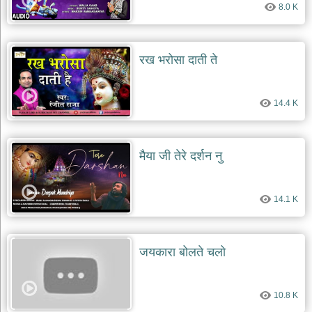
8.0 K
देश
भक्ति
भजन
रख भरोसा दाती ते
patriotic
bhajans
खाटू
14.4 K
श्याम
भजन
khatu
shaym
मैया जी तेरे दर्शन नु
bhajans
रानी
सती
14.1 K
दादी
भजन
rani
sati
जयकारा बोलते चलो
dadi
bhajans
बावा
10.8 K
लाल