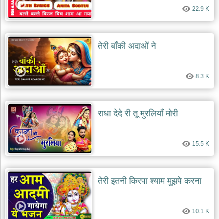
22.9 K
तेरी बाँकी अदाओं ने
8.3 K
राधा देदे री तू मुरलियाँ मोरी
15.5 K
तेरी इतनी किरपा श्याम मुझपे करना
10.1 K