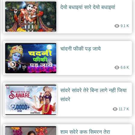
दयाल
देयो बधाइयां सारे देयो बधाइयां
भजन
bawa
lal
dayal
bhajans
9.1 K
शनि
देव
चांदनी फीकी पड़ जाये
भजन
shani
dev
bhajans
6.6 K
आज
का
भजन
सांवरे सांवरे तेरे बिना लागे नही जिया
bhajan
of
the
सांवरे
day
11.7 K
भजन
जोड़ें
add
bhajans
शाम सवेरे करू सिमरन तेरा