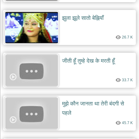
देश
भक्ति
झुला झूले सातो बेह्नियाँ
भजन
patriotic
bhajans
26.7 K
खाटू
श्याम
भजन
जीती हूँ तुम्हे देख के मरती हूँ
khatu
shaym
bhajans
33.7 K
रानी
सती
दादी
भजन
मुझे कौन जानता था तेरी बंदगी से
rani
sati
पहले
dadi
bhajans
45.7 K
बावा
लाल