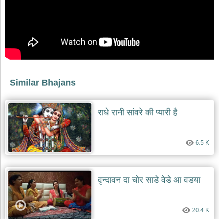
भजन
raam
bhajans
गुरुदेव
भजन
gurudev
bhajans
विविध
Similar Bhajans
भजन
miscellaneous
bhajans
राधे रानी सांवरे की प्यारी है
विष्णु
भजन
vishnu
6.5 K
bhajans
बाबा
बालक
वृन्दावन दा चोर साडे वेडे आ वडया
नाथ
भजन
baba
balak
20.4 K
nath
bhajans