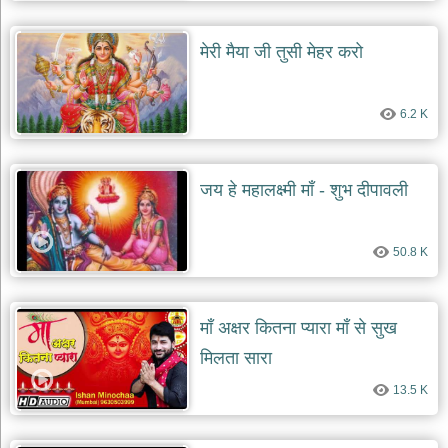
दयाल
भजन
मेरी मैया जी तुसी मेहर करो
bawa
lal
dayal
bhajans
6.2 K
शनि
देव
भजन
shani
जय हे महालक्ष्मी माँ - शुभ दीपावली
dev
bhajans
आज
50.8 K
का
भजन
bhajan
of
माँ अक्षर कितना प्यारा माँ से सुख
the
day
मिलता सारा
भजन
13.5 K
जोड़ें
add
bhajans