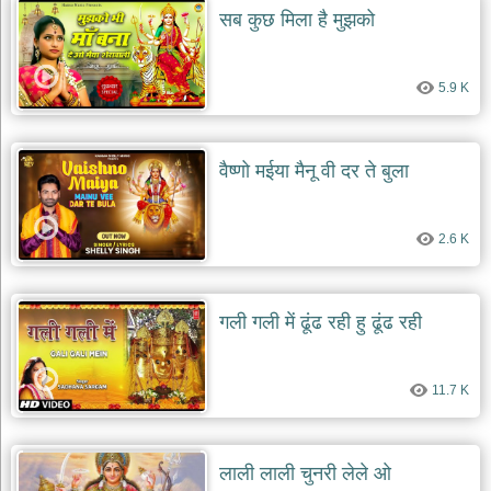
सब कुछ मिला है मुझको
5.9 K
वैष्णो मईया मैनू वी दर ते बुला
2.6 K
गली गली में ढूंढ रही हु ढूंढ रही
11.7 K
लाली लाली चुनरी लेले ओ