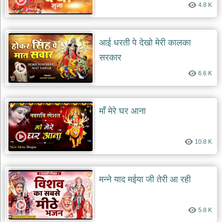
4.8 K
देश
भक्ति
भजन
आई धरती पे देखो मेरी कालका
patriotic
bhajans
सरकार
खाटू
6.6 K
श्याम
भजन
khatu
shaym
माँ मेरे घर आना
bhajans
रानी
सती
10.8 K
दादी
भजन
rani
sati
मन्ने याद मईया जी तेरी आ रही
dadi
bhajans
बावा
5.8 K
लाल