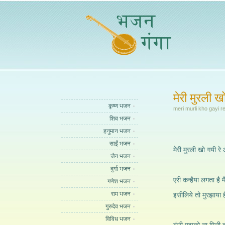
मेरी मुरली ख
कृष्ण भजन
meri murli kho gayi r
शिव भजन
हनुमान भजन
साईं भजन
मेरी मुरली खो गयी रे
जैन भजन
दुर्गा भजन
एरी कन्हैया लगता है म
गणेश भजन
राम भजन
इसीलिये तो मुरझाया ह
गुरुदेव भजन
विविध भजन