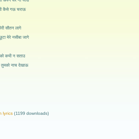
तो अपने घर ना जाउं
ेगी कैसे गऊ चराऊ
 मेरी सौतन लागे
ूटा मेरे नसीबा जागे
तुमको कभी न सताउ
के तुमको नाच देखाऊ
 lyrics
(1199 downloads)