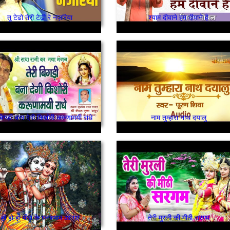
तू टेढो तेरी टेढ़ी रे नज़रिया
श्याम दीवाने हम दीवाने है
बिगड़ी बना देगी किशोरी करुणामयी राधे
नाम तुम्हारा नाथ दयालु
हो हो हो मीरा के घनश्याम आ गए
तेरी मुरली की मीठी सरगम