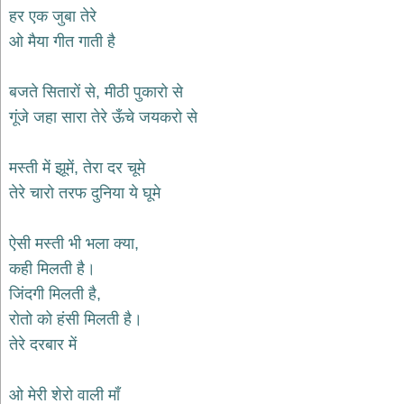
भजन
हर एक जुबा तेरे
hanuman
ओ मैया गीत गाती है
bhajans
साईं
बजते सितारों से, मीठी पुकारो से
भजन
sai
गूंजे जहा सारा तेरे ऊँचे जयकरो से
bhajans
जैन
मस्ती में झूमें, तेरा दर चूमे
भजन
jain
तेरे चारो तरफ दुनिया ये घूमे
bhajans
दुर्गा
ऐसी मस्ती भी भला क्या,
भजन
कही मिलती है।
durga
bhajans
जिंदगी मिलती है,
गणेश
रोतो को हंसी मिलती है।
भजन
तेरे दरबार में
ganesh
bhajans
राम
ओ मेरी शेरो वाली माँ