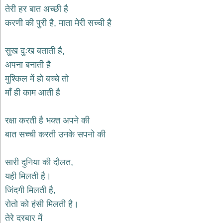
भजन
तेरी हर बात अच्छी है
raam
bhajans
करणी की पुरी है, माता मेरी सच्ची है
गुरुदेव
भजन
सुख दुःख बताती है,
gurudev
bhajans
अपना बनाती है
विविध
मुश्किल में हो बच्चे तो
भजन
माँ ही काम आती है
miscellaneous
bhajans
रक्षा करती है भक्त अपने की
विष्णु
भजन
बात सच्ची करती उनके सपनो की
vishnu
bhajans
सारी दुनिया की दौलत,
बाबा
बालक
यही मिलती है।
नाथ
जिंदगी मिलती है,
भजन
रोतो को हंसी मिलती है।
baba
balak
तेरे दरबार में
nath
bhajans