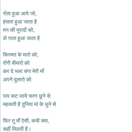
देश
रोता हुआ आये जो,
भक्ति
हंसता हुआ जाता है
भजन
patriotic
मन की मुरादों को,
bhajans
वो पाता हुआ जाता है
खाटू
श्याम
भजन
किस्मत के मारो को,
khatu
रोगी बीमारो को
shaym
bhajans
कर दे भला चंगा मेरी माँ
रानी
अपने दुलारो को
सती
दादी
पाप कट जाये चरण छूने से
भजन
rani
महकती है दुनिया मां के धुने से
sati
dadi
bhajans
फिर तु माँ ऐसी, कभी क्या,
बावा
लाल
कहीं मिलती है।