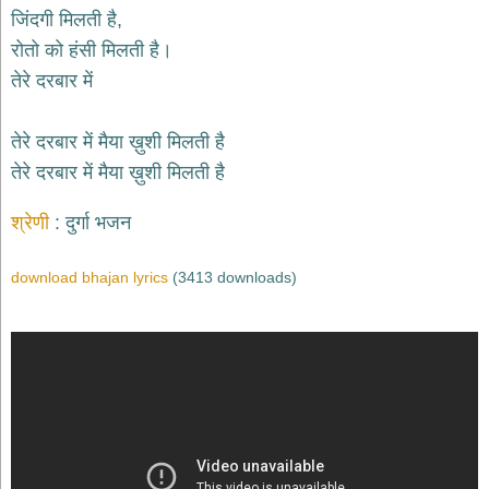
दयाल
जिंदगी मिलती है,
भजन
रोतो को हंसी मिलती है।
bawa
lal
तेरे दरबार में
dayal
bhajans
शनि
तेरे दरबार में मैया ख़ुशी मिलती है
देव
तेरे दरबार में मैया ख़ुशी मिलती है
भजन
shani
dev
श्रेणी
दुर्गा भजन
bhajans
आज
download bhajan lyrics
(3413 downloads)
का
भजन
bhajan
of
the
day
भजन
जोड़ें
add
bhajans