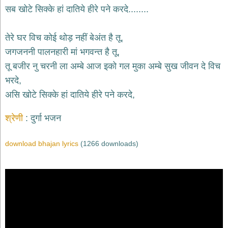
भजन
सब खोटे सिक्के हां दातिये हीरे पने करदे........
hanuman
bhajans
तेरे घर विच कोई थोड़ नहीं बेअंत है तू,
साईं
जगजननी पालनहारी मां भगवन्त है तू,
भजन
sai
तू बजीर नु चरनी ला अम्बे आज इको गल मुका अम्बे सुख जीवन दे विच
bhajans
भरदे,
जैन
असि खोटे सिक्के हां दातिये हीरे पने करदे,
भजन
jain
bhajans
श्रेणी
दुर्गा भजन
दुर्गा
भजन
download bhajan lyrics
(1266 downloads)
durga
bhajans
गणेश
भजन
ganesh
bhajans
राम