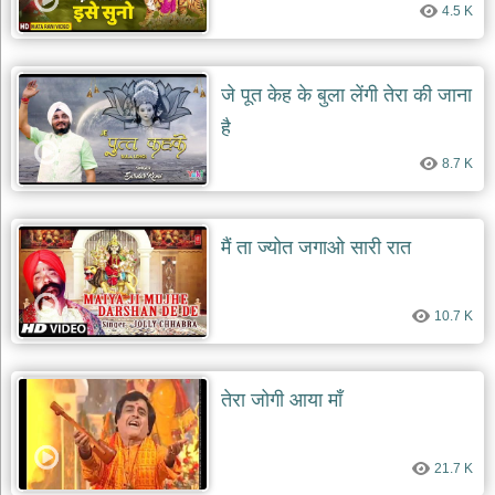
4.5 K
देश
भक्ति
भजन
जे पूत केह के बुला लेंगी तेरा की जाना
patriotic
bhajans
है
खाटू
8.7 K
श्याम
भजन
khatu
shaym
मैं ता ज्योत जगाओ सारी रात
bhajans
रानी
सती
10.7 K
दादी
भजन
rani
sati
तेरा जोगी आया माँ
dadi
bhajans
बावा
21.7 K
लाल