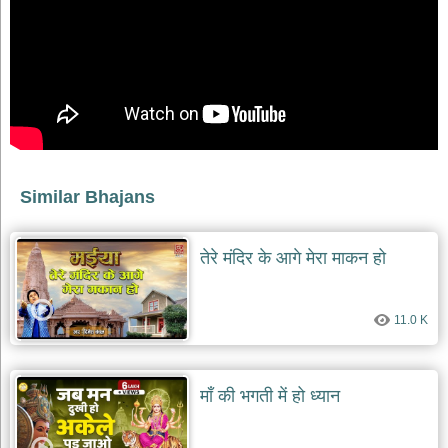
भजन
raam
bhajans
गुरुदेव
भजन
gurudev
bhajans
विविध
भजन
Similar Bhajans
miscellaneous
bhajans
विष्णु
तेरे मंदिर के आगे मेरा माकन हो
भजन
vishnu
bhajans
11.0 K
बाबा
बालक
नाथ
भजन
माँ की भगती में हो ध्यान
baba
balak
nath
bhajans